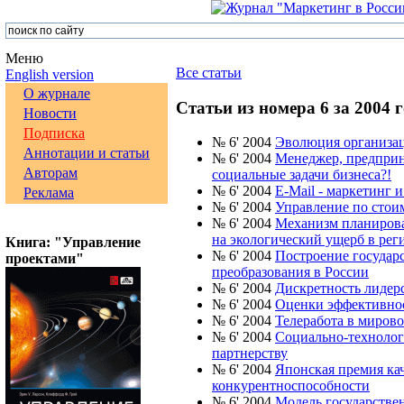
Меню
Все статьи
English version
О журнале
Статьи из номера 6 за 2004 г
Новости
Подписка
№ 6' 2004
Эволюция организац
Аннотации и статьи
№ 6' 2004
Менеджер, предприн
Авторам
социальные задачи бизнеса?!
№ 6' 2004
E-Mail - маркетинг 
Реклама
№ 6' 2004
Управление по стои
№ 6' 2004
Механизм планирова
на экологический ущерб в рег
Книга: "Управление
№ 6' 2004
Построение государ
проектами"
преобразования в России
№ 6' 2004
Дискретность лидер
№ 6' 2004
Оценки эффективнос
№ 6' 2004
Телеработа в миров
№ 6' 2004
Социально-технолог
партнерству
№ 6' 2004
Японская премия ка
конкурентноспособности
№ 6' 2004
Модель государстве