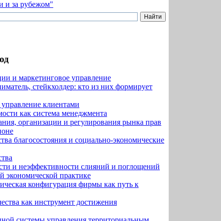
од
ии и маркетинговое управление
иматель, стейкхолдер: кто из них формирует
и управление клиентами
мости как система менеджмента
ния, организации и регулирования рынка прав
ионе
ства благосостояния и социально-экономические
ства
ти и неэффективности слияний и поглощений
ой экономической практике
ическая конфигурация фирмы как путь к
чества как инструмент достижения
нной системы управления территориальным