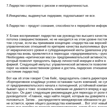
7.
Лидерство сопряжено с риском и неопределенностью.
8.
Инициативы, выдвинутые лидерами, подхватывают не все.
9.
Лидерство – продукт сознания, способности к переработке инфор
У. Бланк воспринимает лидерство как руководство высшего качества
потолка совершенствования, но не находится на этом уровне посто
том случае, если мы принимаем концепцию «лидерства как верхней
управленческих отношений по критерию качества выполняемых функ
от иерархического уровня и субординационной квоты (диапазона уп
лидерства вновь проявляется в переходах «предприниматель—рук
Необходима «критическая масса» предпринимательской активности
который позволит преодолеть барьер личностной инерции и войти в
фирмой. Следующий импульс управленческой активности позволяе
порог на новом качественном уровне и достичь лидерских отношений
состояние лидерства).
Вот как об этом говорит Стив Кейс, председатель совета директоро
«Корпоративное кладбище усеяно останками тысяч компаний, не с
от предпринимательского начала к полноценной, устойчивой компан
бывает одно и тоже: основатель компании не движется вперед и ад
быстро». Он дает следующие рекомендации для перехода от роли 
руководителя: «Главное, надо найти людей, которым вы доверяете 
положиться. Затем… распределяете менеджерские обязанности до т
не остается, кроме общего руководства компанией… Вот этот новый
помог мне перейти от позиции предпринимателя, который все делает