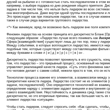
друзей на рыбалке и с готовностью стать последователем в этом же 
например, о выборе подарка ко дню рождения общего приятеля. Ди
задана в том числе тем, что нельзя быть лидером во всех системах
она многопрофильна. Даже внутри одной группы последователи и 
Это происходит как при локальном лидерстве, так и в случае измен
также в случае ряда вариантов группового лидерства.
<*> Как минимум, вряд ли возможно быть лидером вне поля компе
Феномен лидерства на основе принципа его дискретности Бланк [Ор.
следующим образом: «Лидерство лучше всего понимать как
дискр
Сфера [взаимодействия] существует лишь до тех пор, пока у лидер
Между событиями, в которых воплощается лидерство, имеются не
подобные тем, которые существуют между составляющими фильм 
между буквами в слове л | и | д | е | р | с | т | в | о» .
Дискретность лидерства позволяет проникнуть в его сущность, кон
том, что лидерство – это прерывный процесс, основанный на перем
управляют реализацией качеств лидера. «Суть этого феномена закл
что человек делает с самим собой, нежели просто в том, кто он есть
Технологии процесса важнее его элементов, а взаимосвязи между 
приоритетнее качеств лидера. Лидерство состоит не из элементов (
задачи, последователей). Оно определяется технологией их взаимо
определение наряду с элементами задают внешняя и внутренняя ср
самого взаимодействия. Неустойчивость и динамика сред также ст
дискретности, но это вторичные причины, так как большая часть их
элемент лидерства «ситуация».
Чтобы стать лидером, следует спросить себя: «Как сделать, чтобы