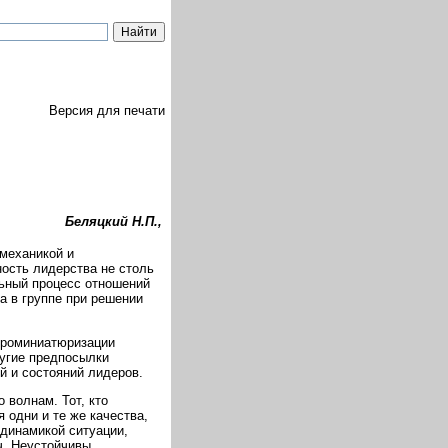
Версия для печати
Беляцкий Н.П.,
механикой и
ость лидерства не столь
льный процесс отношений
а в группе при решении
икроминиатюризации
ругие предпосылки
й и состояний лидеров.
 волнам. Тот, кто
 одни и те же качества,
 динамикой ситуации,
ч. Неустойчивы