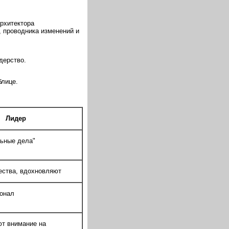
рхитектора
, проводника изменений и
дерство.
блице.
Лидер
ьные дела"
ства, вдохновляют
онал
т внимание на