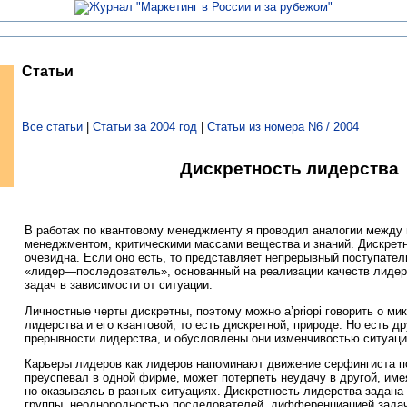
Статьи
Все статьи
|
Статьи за 2004 год
|
Статьи из номера N6 / 2004
Дискретность лидерства
В работах по квантовому менеджменту я проводил аналогии между 
менеджментом, критическими массами вещества и знаний. Дискретн
очевидна. Если оно есть, то представляет непрерывный поступате
«лидер—последователь», основанный на реализации качеств лидер
задач в зависимости от ситуации.
Личностные черты дискретны, поэтому можно a’priopi говорить о м
лидерства и его квантовой, то есть дискретной, природе. Но есть д
прерывности лидерства, и обусловлены они изменчивостью ситуаци
Карьеры лидеров как лидеров напоминают движение серфингиста по
преуспевал в одной фирме, может потерпеть неудачу в другой, имея
но оказываясь в разных ситуациях. Дискретность лидерства задана
группы, неоднородностью последователей, дифференциацией зада