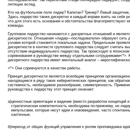
летящих вслед.
Кто на футбольном поле лидер? Капитан? Тренер? Левый защитник,
Здесь лидерство также дискретно и каждый вправе взять на себя ро
что для этого есть основания и обстоятельства благоприятствуют е
команды.
Групповое лидерство начинается с дискретных отношений и являет
дискретности. Отношения «лидер—последователи» образуют сеть 
узлами которой становятся локальные задачи. Предельным проявл
дискретности в контексте группового лидерства следует считать в
отсутствие индивидуального лидерства. Так происходит в японском 
соревнования в руководстве между отдельными сотрудниками<*>.
дискретного лидерства имеет ментальный аналог – иероглифическо
<*> Они соревнуются в качестве работы.
Принцип дискретности является всеобщим принципом организационн
находящимся в ряду таких кибернетических принципов, как обратная
системность, необходимое разнообразие, симметричность. Примени
руководства к лидерству этот принцип означает:
а)
ценностные ориентации и видение (вместо разработки концепций и 
стратегическая компетентность необходима по-прежнему, но лиде
импульсами, которые несут идеи и нововведения, часто спонтанн
хаотичные;
б)
переход от общих функций управления к ролям проповедника иде