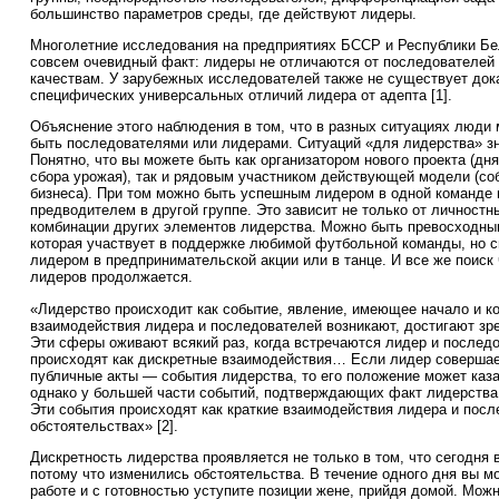
большинство параметров среды, где действуют лидеры.
Многолетние исследования на предприятиях БССР и Республики Б
совсем очевидный факт: лидеры не отличаются от последователей
качествам. У зарубежных исследователей также не существует док
специфических универсальных отличий лидера от адепта [1].
Объяснение этого наблюдения в том, что в разных ситуациях люди 
быть последователями или лидерами. Ситуаций «для лидерства» з
Понятно, что вы можете быть как организатором нового проекта (дн
сбора урожая), так и рядовым участником действующей модели (соб
бизнеса). При том можно быть успешным лидером в одной команд
предводителем в другой группе. Это зависит не только от личностны
комбинации других элементов лидерства. Можно быть превосходны
которая участвует в поддержке любимой футбольной команды, но 
лидером в предпринимательской акции или в танце. И все же поис
лидеров продолжается.
«Лидерство происходит как событие, явление, имеющее начало и к
взаимодействия лидера и последователей возникают, достигают зр
Эти сферы оживают всякий раз, когда встречаются лидер и последо
происходят как дискретные взаимодействия… Если лидер соверша
публичные акты — события лидерства, то его положение может к
однако у большей части событий, подтверждающих факт лидерства,
Эти события происходят как краткие взаимодействия лидера и пос
обстоятельствах» [2].
Дискретность лидерства проявляется не только в том, что сегодня в
потому что изменились обстоятельства. В течение одного дня вы м
работе и с готовностью уступите позиции жене, прийдя домой. Мож