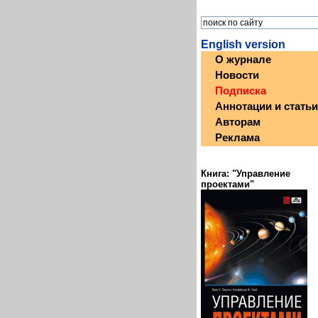
English version
О журнале
Новости
Подписка
Аннотации и статьи
Авторам
Реклама
Книга: "Управление
проектами"