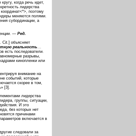
кругу, когда речь идет,
скретность лидерства
 координат<*>, поэтому
лидеры меняются полями.
ения субординации, а
тенции. —
Ред.
 Сit.] объясняет
етную реальность
…
ов есть последователи.
равномерные разрывы,
кадрами кинопленки или
центрируя внимание на
ене событий, которые
ючается скорее в том,
» [3].
элементами лидерства
лидера, группы, ситуации,
действия. И это
еда, без которых нет
ановятся причинами
 параметров включается в
 другие следовали за