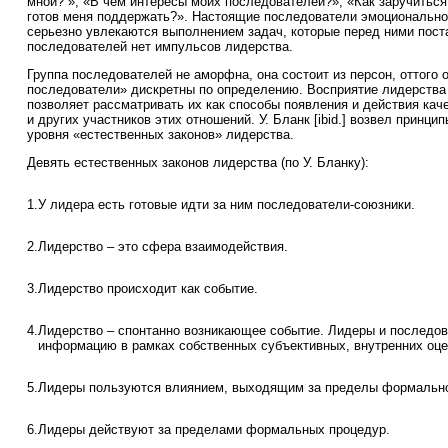
мной? », «В чем интересы моих последователей?», «Как заручиться
готов меня поддержать?». Настоящие последователи эмоционально,
серьезно увлекаются выполнением задач, которые перед ними пост
последователей нет импульсов лидерства.
Группа последователей не аморфна, она состоит из персон, оттого
последователи» дискретны по определению. Восприятие лидерства 
позволяет рассматривать их как способы появления и действия каче
и других участников этих отношений. У. Бланк [ibid.] возвел принци
уровня «естественных законов» лидерства.
Девять естественных законов лидерства (по У. Бланку):
1.
У лидера есть готовые идти за ним последователи-союзники.
2.
Лидерство – это сфера взаимодействия.
3.
Лидерство происходит как событие.
4.
Лидерство – спонтанно возникающее событие. Лидеры и последо
информацию в рамках собственных субъективных, внутренних оце
5.
Лидеры пользуются влиянием, выходящим за пределы формально
6.
Лидеры действуют за пределами формальных процедур.