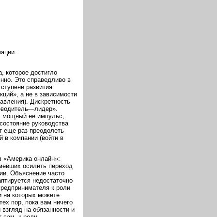
мации.
, которое достигло
янно. Это справедливо в
 ступени развития
ций», а не в зависимости
равления). Дискретность
оводитель—лидер».
, мощный ее импульс,
 состояние руководства
т еще раз преодолеть
 в компании (войти в
в «Америка онлайн»:
умевших осилить переход
ии. Объяснение часто
аптируется недостаточно
предпринимателя к роли
и на которых можете
ех пор, пока вам ничего
 взгляд на обязанности и
 сам, к роли