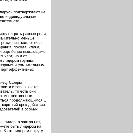
еларусь подтверждают не
 по индивидуальным
азательств
могут играть разные роли,
начительно меньше.
я рождения, коллектива,
рания, похода, клуба,
е и еще более выдающимся
х черт, но и от
м лидером группы,
спорным и сомнительным
к черт эффективных
онец. Сферы
елости и завершаются.
ватель, то есть они
ет множественные
азаться продолжающимся…
 короткий срок действия.
ледователей в особых
ы лидер, а завтра нет,
ожете быть лидером на
но быть лидером в кругу