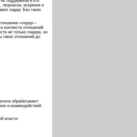
 их поддержкой и кто
 творчески, искренне и
авил лидер. Без таких
 отношения «лидер—
в контексте отношений
ств не только лидера, но
пы таких отношений до
ватели обрабатывают
нок и взаимодействий.
й власти.