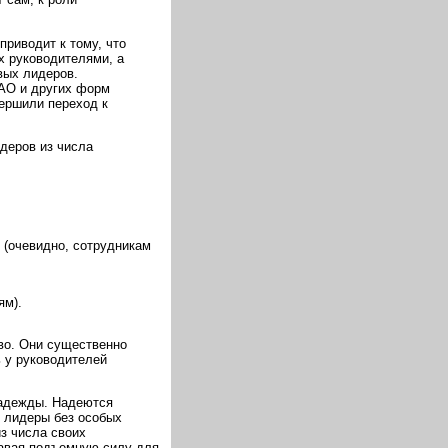
риводит к тому, что
х руководителями, а
вых лидеров.
АО и других форм
вершили переход к
деров из числа
 (очевидно, сотрудникам
ям).
во. Они существенно
 у руководителей
надежды. Надеются
 лидеры без особых
из числа своих
давая подъемную силу для