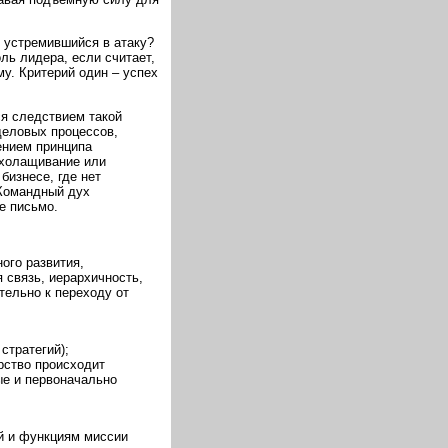
 устремившийся в атаку?
ль лидера, если считает,
му. Критерий один – успех
ся следствием такой
деловых процессов,
ением принципа
ыхолащивание или
бизнесе, где нет
 Командный дух
е письмо.
ого развития,
 связь, иерархичность,
тельно к переходу от
стратегий);
рство происходит
ые и первоначально
й и функциям миссии