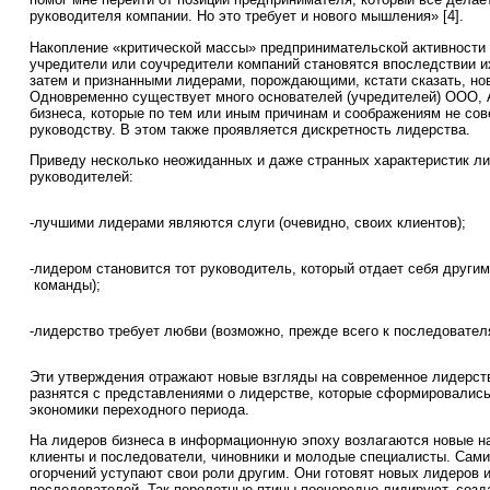
руководителя компании. Но это требует и нового мышления» [4].
Накопление «критической массы» предпринимательской активности п
учредители или соучредители компаний становятся впоследствии и
затем и признанными лидерами, порождающими, кстати сказать, но
Одновременно существует много основателей (учредителей) ООО, 
бизнеса, которые по тем или иным причинам и соображениям не со
руководству. В этом также проявляется дискретность лидерства.
Приведу несколько неожиданных и даже странных характеристик ли
руководителей:
-
лучшими лидерами являются слуги (очевидно, своих клиентов);
-
лидером становится тот руководитель, который отдает себя другим
команды);
-
лидерство требует любви (возможно, прежде всего к последовател
Эти утверждения отражают новые взгляды на современное лидерст
разнятся с представлениями о лидерстве, которые сформировались
экономики переходного периода.
На лидеров бизнеса в информационную эпоху возлагаются новые 
клиенты и последователи, чиновники и молодые специалисты. Сами
огорчений уступают свои роли другим. Они готовят новых лидеров 
последователей. Так перелетные птицы поочередно лидируют, соз