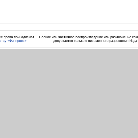
се права принадлежат
Полное или частичное воспроизведение или размножение ка
ству «Финпресс»
допускается только с письменного разрешения Изда