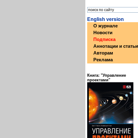
English version
О журнале
Новости
Подписка
Аннотации и статьи
Авторам
Реклама
Книга: "Управление
проектами"