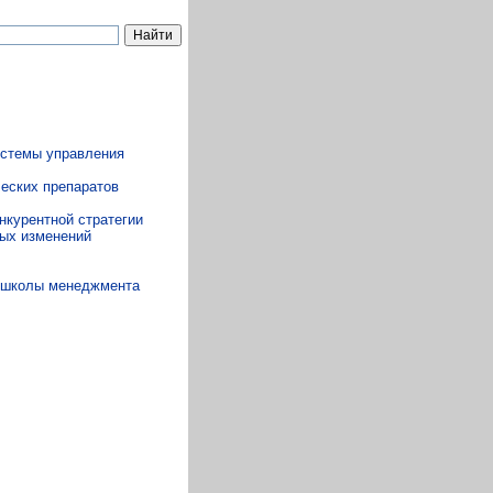
истемы управления
еских препаратов
нкурентной стратегии
ных изменений
й школы менеджмента