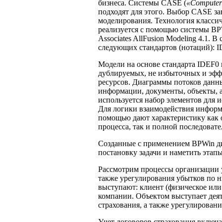
бизнеса. Системы CASE (
«Computer-
подходят для этого. Выбор CASE з
моделирования. Технология класси
реализуется с помощью системы BP
Associates AllFusion Modeling 4.1.
следующих стандартов (нотаций): 
Модели на основе стандарта IDEF0
дублируемых, не избыточных и эфф
ресурсов. Диаграммы потоков дан
информации, документы, объекты, а
используется набор элементов для 
Для логики взаимодействия информ
помощью дают характеристику как 
процесса, так и полной последовате
Созданные с применением BPWin д
постановку задачи и наметить этапы
Рассмотрим процессы организации у
также урегулирования убытков по ни
выступают: клиент (физическое или
компании. Объектом выступает дея
страхования, а также урегулирован
Учет договоров страхования включ