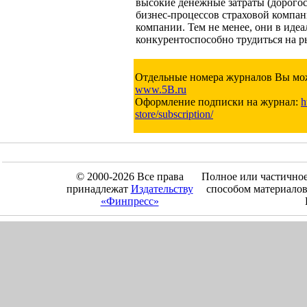
высокие денежные затраты (дорого
бизнес-процессов страховой компан
компании. Тем не менее, они в иде
конкурентоспособно трудиться на р
Отдельные номера журналов Вы мож
www.5B.ru
Оформление подписки на журнал:
h
store/subscription/
© 2000-2026 Все права
Полное или частично
принадлежат
Издательству
способом материалов
«Финпресс»