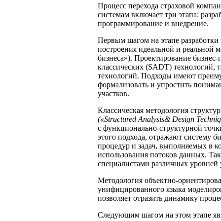
Процесс перехода страховой комп
системам включает три этапа: разра
программирование и внедрение.
Первым шагом на этапе разработки
построения идеальной и реальной 
бизнеса»). Проектирование бизнес-
классических (SADT) технологий, 
технологий. Подходы имеют преиму
формализовать и упростить понима
участков.
Классическая методология структу
(«Structured Analysis& Design Techni
с функционально-структурной точк
этого подхода, отражают систему б
процедур и задач, выполняемых в 
использования потоков данных. Та
специалистами различных уровней 
Методология объектно-ориентирова
унифицированного языка моделиров
позволяет отразить динамику проце
Следующим шагом на этом этапе яв