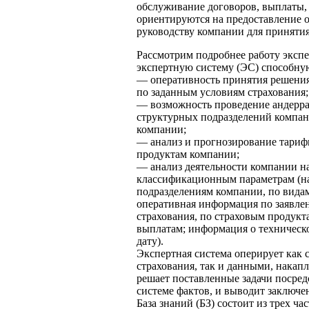
обслуживание договоров, выплаты, а
ориентируются на предоставление 
руководству компании для приняти
Рассмотрим подробнее работу экспе
экспертную систему (ЭС) способную
— оперативность принятия решения
по заданным условиям страхования;
— возможность проведение андеррай
структурных подразделений компан
компании;
— анализ и прогнозирование тариф
продуктам компании;
— анализ деятельности компании н
классификационным параметрам (н
подразделениям компании, по видам
оперативная информация по заявле
страхования, по страховым продук
выплатам; информация о техническ
дату).
Экспертная система оперирует как 
страхования, так и данными, нака
решает поставленные задачи посред
системе фактов, и выводит заключе
База знаний (БЗ) состоит из трех час