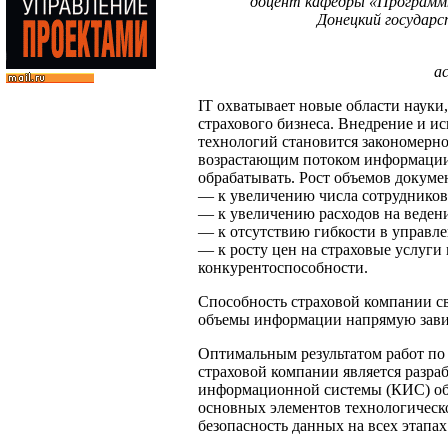
доцент кафедры «Программн
Донецкий государ
а
IT охватывает новые области науки
страхового бизнеса. Внедрение и 
технологий становится закономерно
возрастающим потоком информации,
обрабатывать. Рост объемов докуме
— к увеличению числа сотрудников
— к увеличению расходов на ведени
— к отсутствию гибкости в управл
— к росту цен на страховые услуги
конкурентоспособности.
Способность страховой компании с
объемы информации напрямую завис
Оптимальным результатом работ по
страховой компании является разра
информационной системы (КИС) обр
основных элементов технологическ
безопасность данных на всех этапа