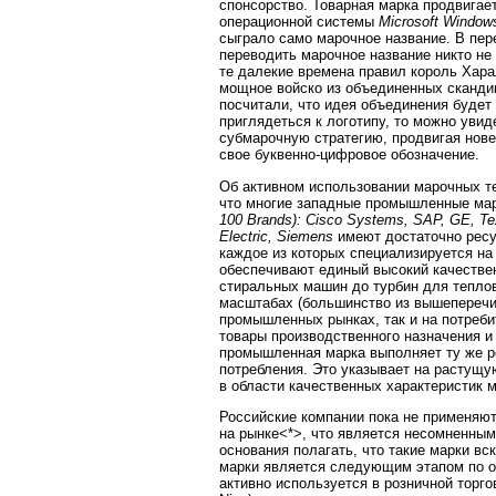
спонсорство. Товарная марка продвигае
операционной системы
Microsoft Window
сыграло само марочное название. В пере
переводить марочное название никто не 
те далекие времена правил король Харал
мощное войско из объединенных сканди
посчитали, что идея объединения будет
приглядеться к логотипу, то можно уви
субмарочную стратегию, продвигая нове
свое буквенно-цифровое обозначение.
Об активном использовании марочных те
что многие западные промышленные мар
100 Brands): Cisco Systems, SAP, GE, Te
Electric, Siemens
имеют достаточно ресу
каждое из которых специализируется на
обеспечивают единый высокий качествен
стиральных машин до турбин для тепло
масштабах (большинство из вышеперечи
промышленных рынках, так и на потреби
товары производственного назначения и 
промышленная марка выполняет ту же ро
потребления. Это указывает на растущ
в области качественных характеристик 
Российские компании пока не применяю
на рынке<*>, что является несомненным
основания полагать, что такие марки в
марки является следующим этапом по о
активно используется в розничной торгов