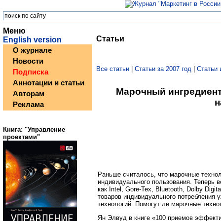
Меню
Статьи
English version
О журнале
Новости
Все статьи
|
Статьи за 2007 год
|
Статьи 
Подписка
Аннотации и статьи
Марочный ингредиент
Авторам
н
Реклама
Книга: "Управление
проектами"
Раньше считалось, что марочные техно
индивидуального пользования. Теперь в
как Intel, Gore-Tex, Bluetooth, Dolby Di
товаров индивидуального потребления 
технологий. Помогут ли марочные техн
Ян Элвуд в книге «100 приемов эффектив