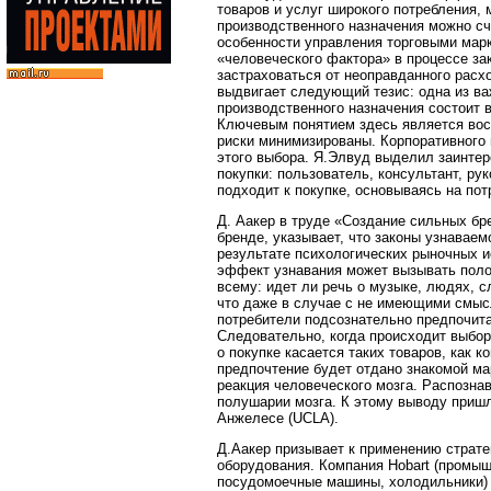
товаров и услуг широкого потребления,
производственного назначения можно с
особенности управления торговыми марк
«человеческого фактора» в процессе за
застраховаться от неоправданного расхо
выдвигает следующий тезис: одна из в
производственного назначения состоит 
Ключевым понятием здесь является восп
риски минимизированы. Корпоративного 
этого выбора. Я.Элвуд выделил заинте
покупки: пользователь, консультант, р
подходит к покупке, основываясь на пот
Д. Аакер в труде «Создание сильных б
бренде, указывает, что законы узнаваем
результате психологических рыночных и
эффект узнавания может вызывать поло
всему: идет ли речь о музыке, людях, с
что даже в случае с не имеющими смысла
потребители подсознательно предпочита
Следовательно, когда происходит выбор
о покупке касается таких товаров, как 
предпочтение будет отдано знакомой ма
реакция человеческого мозга. Распозна
полушарии мозга. К этому выводу приш
Анжелесе (UCLA).
Д.Аакер призывает к применению страте
оборудования. Компания Hobart (промы
посудомоечные машины, холодильники) 