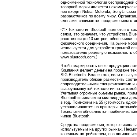
одноименной технологии беспроводной 
товарной марки является некоммерческая 
нее входят Nokia, Motorola, SonyEricss
разработчиков по всему миру. Организа
членами, занимается продвижением стан
<*> Технология Bluetooth является от
связи, это означает, что устройства Blu
расстоянии до 10 метров, обеспечивая 
физического соединения. На рынке моби
используется для устройств громкой св
пользователю реальную возможность об
www.bluetooth.com.)
Чтобы маркировать свою продукцию лого
Компания делает деньги на продаже тех
SIG Bluetooth. Более того, если в выпу
производитель обязан разместить соотв
сопроводительными спецификациями и и
вышеупомянутой технологии на автомоб
Учитывая огромные объемы рынка, приб
Bluetoothисчисляется миллиардами долл
в год. Помножим на $5 (стоимость одног
устанавливаются на принтеры, автомоби
Технологии обновляются приблизительно
чипов Bluetooth.
Средства продвижения, которые использ
используемым на других рынках. Несмот
конечным потребителем, она активно и