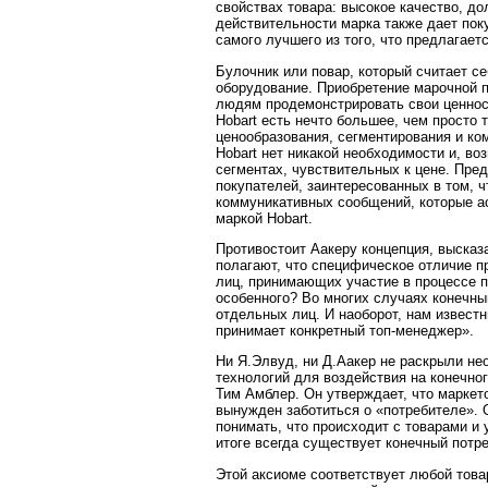
свойствах товара: высокое качество, до
действительности марка также дает по
самого лучшего из того, что предлагает
Булочник или повар, который считает с
оборудование. Приобретение марочной 
людям продемонстрировать свои ценност
Hobart есть нечто большее, чем просто 
ценообразования, сегментирования и ком
Hobart нет никакой необходимости и, во
сегментах, чувствительных к цене. Пре
покупателей, заинтересованных в том, ч
коммуникативных сообщений, которые а
маркой Hobart.
Противостоит Аакеру концепция, выска
полагают, что специфическое отличие 
лиц, принимающих участие в процессе п
особенного? Во многих случаях конечн
отдельных лиц. И наоборот, нам известн
принимает конкретный топ-менеджер».
Ни Я.Элвуд, ни Д.Аакер не раскрыли н
технологий для воздействия на конечног
Тим Амблер. Он утверждает, что марке
вынужден заботиться о «потребителе». 
понимать, что происходит с товарами и 
итоге всегда существует конечный потр
Этой аксиоме соответствует любой това