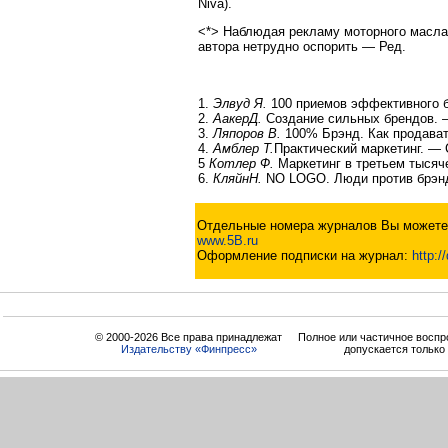
Niva).
<*> Наблюдая рекламу моторного масла 
автора нетрудно оспорить — Ред.
1.
Элвуд Я.
100 приемов эффективного б
2.
АакерД.
Создание сильных брендов. 
3.
Ляпоров В.
100% Брэнд. Как продават
4.
Амблер Т.
Практический маркетинг. — 
5
Котлер Ф.
Маркетинг в третьем тысяче
6.
Кляйн
Н
.
NO LOGO. Люди против брэнд
Отдельные номера журналов Вы можете 
www.5B.ru
Оформление подписки на журнал:
http:/
© 2000-2026 Все права принадлежат
Полное или частичное воспр
Издательству «Финпресс»
допускается только