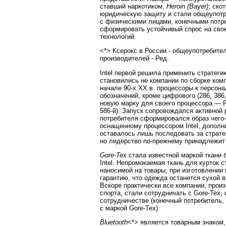
ставший наркотиком,
Heroin (Bayer)
; ско
юридическую защиту и стали общеупот
с физическими лицами, конечными потр
сформировать устойчивый спрос на св
технологий.
<*> Ксерокс в России - общеупотребите
производителей - Ред.
Intel первой решила применить стратеги
становились не компании по сборке комп
начале 90-х ХХ в. процессоры к персо
обозначений, кроме цифрового (286, 386,
новую марку для своего процессора — P
586-й). Запуск сопровождался активной
потребителя сформировался образ чего-
оснащенному процессором Intel, допол
оставалось лишь последовать за страте
но лидерство по-прежнему принадлежи
Gore-Tex
стала известной маркой ткани 
Intel. Непромокаемая ткань для курток 
наносимой на товары, при изготовлении
гарантию, что одежда останется сухой в
Вскоре практически все компании, прои
спорта, стали сотрудничать с Gore-Tex
сотрудничестве (конечный потребитель,
с маркой Gore-Tex).
Bluetooth
<*> является товарным знаком