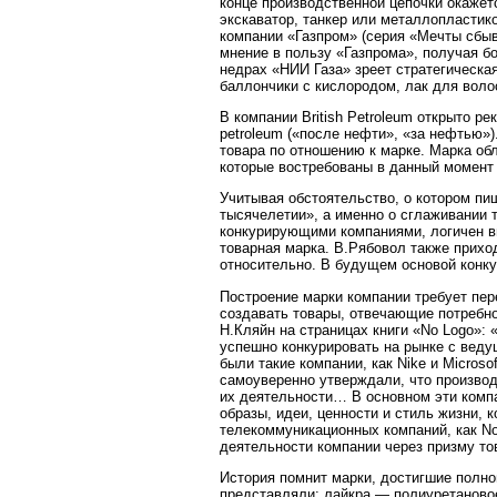
конце производственной цепочки окажет
экскаватор, танкер или металлопластик
компании «Газпром» (серия «Мечты сбы
мнение в пользу «Газпрома», получая бо
недрах «НИИ Газа» зреет стратегическа
баллончики с кислородом, лак для воло
В компании British Petroleum открыто р
petroleum («после нефти», «за нефтью»)
товара по отношению к марке. Марка об
которые востребованы в данный момент
Учитывая обстоятельство, о котором пиш
тысячелетии», а именно о сглаживании 
конкурирующими компаниями, логичен в
товарная марка. В.Рябовол также прихо
относительно. В будущем основой конку
Построение марки компании требует пе
создавать товары, отвечающие потребно
Н.Кляйн на страницах книги «No Logo»: 
успешно конкурировать на рынке с вед
были такие компании, как Nike и Microsof
самоуверенно утверждали, что произво
их деятельности… В основном эти компа
образы, идеи, ценности и стиль жизни,
телекоммуникационных компаний, как No
деятельности компании через призму то
История помнит марки, достигшие полно
представляли: лайкра — полиуретаново