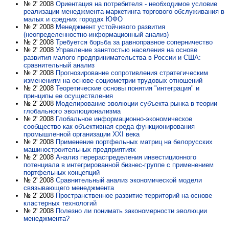
№ 2' 2008
Ориентация на потребителя - необходимое условие
реализации менеджмента-маркетинга торгового обслуживания в
малых и средних городах ЮФО
№ 2' 2008
Менеджмент устойчивого развития
(неопределенностно-информационный анализ)
№ 2' 2008
Требуется борьба за равноправное соперничество
№ 2' 2008
Управление занятостью населения на основе
развития малого предпринимательства в России и США:
сравнительный анализ
№ 2' 2008
Прогнозирование сопротивления стратегическим
изменениям на основе социометрии трудовых отношений
№ 2' 2008
Теоретические основы понятия "интеграция" и
принципы ее осуществления
№ 2' 2008
Моделирование эволюции субъекта рынка в теории
глобального эволюционализма
№ 2' 2008
Глобальное информационно-экономическое
сообщество как объективная среда функционирования
промышленной организации XXI века
№ 2' 2008
Применение портфельных матриц на белорусских
машиностроительных предприятиях
№ 2' 2008
Анализ перераспределения инвестиционного
потенциала в интегрированной бизнес-группе с применением
портфельных концепций
№ 2' 2008
Сравнительный анализ экономической модели
связывающего менеджмента
№ 2' 2008
Пространственное развитие территорий на основе
кластерных технологий
№ 2' 2008
Полезно ли понимать закономерности эволюции
менеджмента?