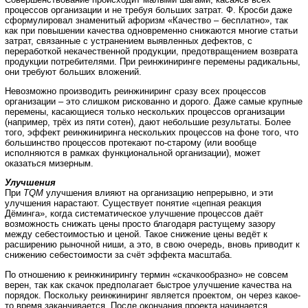
процессов организации и не требуя больших затрат. Ф. Кросби даже
сформулировал знаменитый афоризм «Качество – бесплатно», так
как при повышении качества одновременно снижаются многие статьи
затрат, связанные с устранением выявленных дефектов, с
переработкой некачественной продукции, предотвращением возврата
продукции потребителями. При реинжиниринге перемены радикальны,
они требуют больших вложений.
Невозможно производить реинжиниринг сразу всех процессов
организации – это слишком рискованно и дорого. Даже самые крупные
перемены, касающиеся только нескольких процессов организации
(например, трёх из пяти сотен), дают небольшие результаты. Более
того, эффект реинжиниринга нескольких процессов на фоне того, что
большинство процессов протекают по-старому (или вообще
исполняются в рамках функциональной организации), может
оказаться мизерным.
Улучшения
При
TQM
улучшения влияют на организацию непрерывно, и эти
улучшения нарастают. Существует понятие «цепная реакция
Дёминга», когда систематическое улучшение процессов даёт
возможность снижать цены просто благодаря растущему зазору
между себестоимостью и ценой. Такое снижение цены ведёт к
расширению рыночной ниши, а это, в свою очередь, вновь приводит к
снижению себестоимости за счёт эффекта масштаба.
По отношению к реинжинирингу термин «скачкообразно» не совсем
верен, так как скачок предполагает быстрое улучшение качества на
порядок. Поскольку реинжиниринг является проектом, он через какое-
то время заканчивается. После окончания проекта начинается