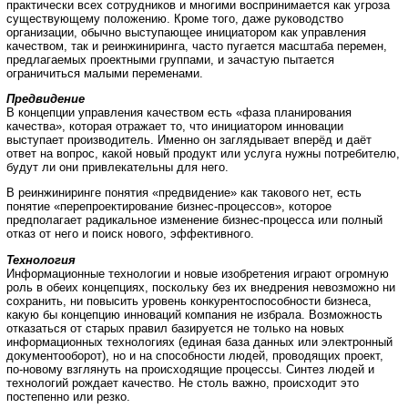
практически всех сотрудников и многими воспринимается как угроза
существующему положению. Кроме того, даже руководство
организации, обычно выступающее инициатором как управления
качеством, так и реинжиниринга, часто пугается масштаба перемен,
предлагаемых проектными группами, и зачастую пытается
ограничиться малыми переменами.
Предвидение
В концепции управления качеством есть «фаза планирования
качества», которая отражает то, что инициатором инновации
выступает производитель. Именно он заглядывает вперёд и даёт
ответ на вопрос, какой новый продукт или услуга нужны потребителю,
будут ли они привлекательны для него.
В реинжиниринге понятия «предвидение» как такового нет, есть
понятие «перепроектирование бизнес-процессов», которое
предполагает радикальное изменение бизнес-процесса или полный
отказ от него и поиск нового, эффективного.
Технология
Информационные технологии и новые изобретения играют огромную
роль в обеих концепциях, поскольку без их внедрения невозможно ни
сохранить, ни повысить уровень конкурентоспособности бизнеса,
какую бы концепцию инноваций компания не избрала. Возможность
отказаться от старых правил базируется не только на новых
информационных технологиях (единая база данных или электронный
документооборот), но и на способности людей, проводящих проект,
по-новому взглянуть на происходящие процессы. Синтез людей и
технологий рождает качество. Не столь важно, происходит это
постепенно или резко.