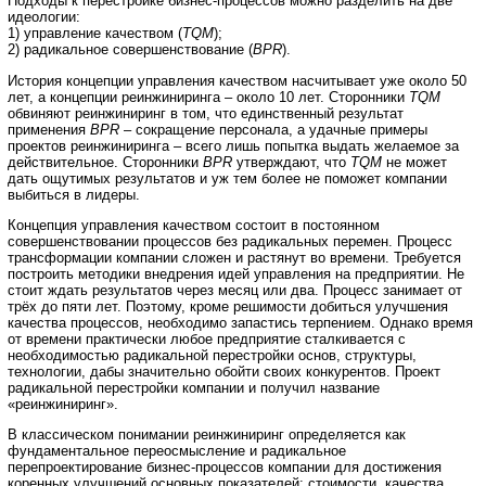
Подходы к перестройке бизнес-процессов можно разделить на две
идеологии:
1) управление качеством (
TQM
);
2) радикальное совершенствование (
BPR
).
История концепции управления качеством насчитывает уже около 50
лет, а концепции реинжиниринга – около 10 лет. Сторонники
TQM
обвиняют реинжиниринг в том, что единственный результат
применения
BPR
– сокращение персонала, а удачные примеры
проектов реинжиниринга – всего лишь попытка выдать желаемое за
действительное. Сторонники
BPR
утверждают, что
TQM
не может
дать ощутимых результатов и уж тем более не поможет компании
выбиться в лидеры.
Концепция управления качеством состоит в постоянном
совершенствовании процессов без радикальных перемен. Процесс
трансформации компании сложен и растянут во времени. Требуется
построить методики внедрения идей управления на предприятии. Не
стоит ждать результатов через месяц или два. Процесс занимает от
трёх до пяти лет. Поэтому, кроме решимости добиться улучшения
качества процессов, необходимо запастись терпением. Однако время
от времени практически любое предприятие сталкивается с
необходимостью радикальной перестройки основ, структуры,
технологии, дабы значительно обойти своих конкурентов. Проект
радикальной перестройки компании и получил название
«реинжиниринг».
В классическом понимании реинжиниринг определяется как
фундаментальное переосмысление и радикальное
перепроектирование бизнес-процессов компании для достижения
коренных улучшений основных показателей: стоимости, качества,