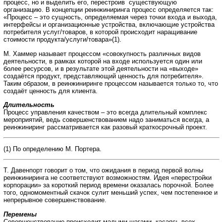
процесс, но и выделить его, перестроив cуществующую
организацию. В концепции реинжиниринга процесс определяется так:
«Процесс – это сущность, определяемая через точки входа и выхода,
интерфейсы и организационные устройства, включающие устройства
потребителя услуг/товаров, в которой происходит наращивание
стоимости продукта/услуги/товара»(1).
М. Хаммер называет процессом «совокупность различных видов
деятельности, в рамках которой на входе используется один или
более ресурсов, и в результате этой деятельности на «выходе»
создаётся продукт, представляющий ценность для потребителя».
Таким образом, в реинжиниринге процессом называется только то, что
создаёт ценность для клиента.
Длительность
Процесс управления качеством – это всегда длительный комплекс
мероприятий, ведь совершенствованием надо заниматься всегда, а
реинжиниринг рассматривается как разовый краткосрочный проект.
(1) По определению М. Портера.
Т. Давенпорт говорит о том, что ожидания в период первой волны
реинжиниринга не соответствуют возможностям. Идея «перестройки
корпорации» за короткий период времени оказалась порочной. Более
того, одномоментный скачок сулит меньший успех, чем постепенное и
непрерывное совершенствование.
Перемены
Совершенствование происходит малыми шагами, касаясь всех