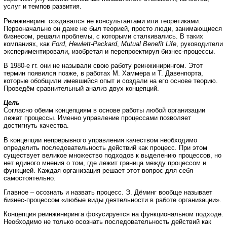
услуг и темпов развития.
Реинжиниринг создавался не консультантами или теоретиками.
Первоначально он даже не был теорией, просто люди, занимающиеся
бизнесом, решали проблемы, с которыми сталкивались. В таких
компаниях, как
Ford
,
Hewlett-Packard
,
Mutual Benefit Life
, руководители
экспериментировали, изобретая и перепроектируя бизнес-процессы.
В 1980-е гг. они не называли свою работу реинжинирингом. Этот
термин появился позже, в работах М. Хаммера и Т. Давенпорта,
которые обобщили имевшийся опыт и создали на его основе теорию.
Проведём сравнительный анализ двух концепций.
Цель
Согласно обеим концепциям в основе работы любой организации
лежат процессы. Именно управление процессами позволяет
достигнуть качества.
В концепции непрерывного управления качеством необходимо
определить последовательность действий как процесс. При этом
существует великое множество подходов к выделению процессов, но
нет единого мнения о том, где лежит граница между процессом и
функцией. Каждая организация решает этот вопрос для себя
самостоятельно.
Главное – осознать и назвать процесс. Э. Дёминг вообще называет
бизнес-процессом «любые виды деятельности в работе организации».
Концепция реинжиниринга фокусируется на функциональном подходе.
Необходимо не только осознать последовательность действий как