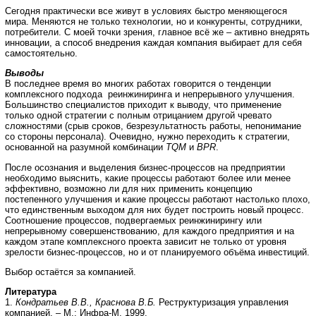
Сегодня практически все живут в условиях быстро меняющегося
мира. Меняются не только технологии, но и конкуренты, сотрудники,
потребители. С моей точки зрения, главное всё же – активно внедрять
инновации, а способ внедрения каждая компания выбирает для себя
самостоятельно.
Выводы
В последнее время во многих работах говорится о тенденции
комплексного подхода реинжиниринга и непрерывного улучшения.
Большинство специалистов приходит к выводу, что применение
только одной стратегии с полным отрицанием другой чревато
сложностями (срыв сроков, безрезультатность работы, непонимание
со стороны персонала). Очевидно, нужно переходить к стратегии,
основанной на разумной комбинации
TQM
и
BPR
.
После осознания и выделения бизнес-процессов на предприятии
необходимо выяснить, какие процессы работают более или менее
эффективно, возможно ли для них применить концепцию
постепенного улучшения и какие процессы работают настолько плохо,
что единственным выходом для них будет построить новый процесс.
Соотношение процессов, подвергаемых реинжинирингу или
непрерывному совершенствованию, для каждого предприятия и на
каждом этапе комплексного проекта зависит не только от уровня
зрелости бизнес-процессов, но и от планируемого объёма инвестиций.
Выбор остаётся за компанией.
Литература
1.
Кондратьев В.В., Краснова В.Б.
Реструктуризация управления
компанией. – М.: Инфра-М, 1999.