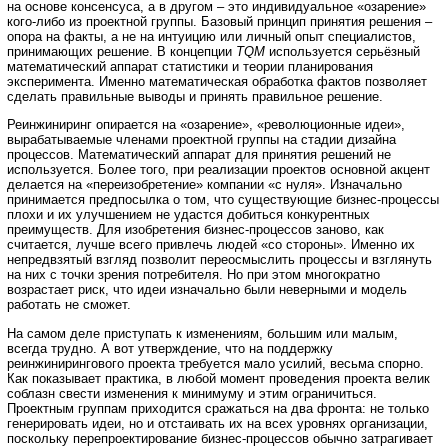
на основе консенсуса, а в другом – это индивидуальное «озарение»
кого-либо из проектной группы. Базовый принцип принятия решения –
опора на факты, а не на интуицию или личный опыт специалистов,
принимающих решение. В концепции
TQM
используется серьёзный
математический аппарат статистики и теории планирования
эксперимента. Именно математическая обработка фактов позволяет
сделать правильные выводы и принять правильное решение.
Реинжиниринг опирается на «озарение», «революционные идеи»,
вырабатываемые членами проектной группы на стадии дизайна
процессов. Математический аппарат для принятия решений не
используется. Более того, при реализации проектов основной акцент
делается на «переизобретение» компании «с нуля». Изначально
принимается предпосылка о том, что существующие бизнес-процессы
плохи и их улучшением не удастся добиться конкурентных
преимуществ. Для изобретения бизнес-процессов заново, как
считается, лучше всего привлечь людей «со стороны». Именно их
непредвзятый взгляд позволит переосмыслить процессы и взглянуть
на них с точки зрения потребителя. Но при этом многократно
возрастает риск, что идеи изначально были неверными и модель
работать не сможет.
На самом деле приступать к изменениям, большим или малым,
всегда трудно. А вот утверждение, что на поддержку
реинжинирингового проекта требуется мало усилий, весьма спорно.
Как показывает практика, в любой момент проведения проекта велик
соблазн свести изменения к минимуму и этим ограничиться.
Проектным группам приходится сражаться на два фронта: не только
генерировать идеи, но и отстаивать их на всех уровнях организации,
поскольку перепроектирование бизнес-процессов обычно затрагивает