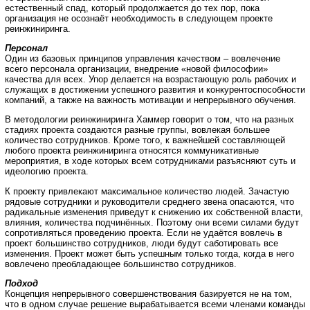
естественный спад, который продолжается до тех пор, пока
организация не осознаёт необходимость в следующем проекте
реинжиниринга.
Персонал
Один из базовых принципов управления качеством – вовлечение
всего персонала организации, внедрение «новой философии»
качества для всех. Упор делается на возрастающую роль рабочих и
служащих в достижении успешного развития и конкурентоспособности
компаний, а также на важность мотивации и непрерывного обучения.
В методологии реинжиниринга Хаммер говорит о том, что на разных
стадиях проекта создаются разные группы, вовлекая большее
количество сотрудников. Кроме того, к важнейшей составляющей
любого проекта реинжиниринга относятся коммуникативные
мероприятия, в ходе которых всем сотрудниками разъясняют суть и
идеологию проекта.
К проекту привлекают максимальное количество людей. Зачастую
рядовые сотрудники и руководители среднего звена опасаются, что
радикальные изменения приведут к снижению их собственной власти,
влияния, количества подчинённых. Поэтому они всеми силами будут
сопротивляться проведению проекта. Если не удаётся вовлечь в
проект большинство сотрудников, люди будут саботировать все
изменения. Проект может быть успешным только тогда, когда в него
вовлечено преобладающее большинство сотрудников.
Подход
Концепция непрерывного совершенствования базируется не на том,
что в одном случае решение вырабатывается всеми членами команды