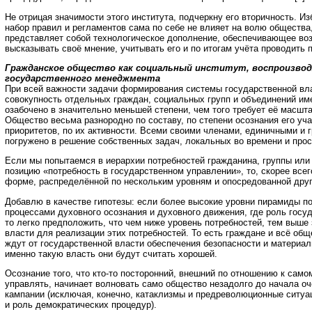
Не отрицая значимости этого института, подчеркну его вторичность. И
набор правил и регламентов сама по себе не влияет на волю общества
представляет собой технологическое дополнение, обеспечивающее во
высказывать своё мнение, учитывать его и по итогам учёта проводить 
Гражданское общество как социальный институт, воспроизво
государственного менеджмента
При всей важности задачи формирования системы государственной вл
совокупность отдельных граждан, социальных групп и объединений им
озабочено в значительно меньшей степени, чем того требует её масшта
Общество весьма разнородно по составу, по степени осознания его уч
приоритетов, по их активности. Всеми своими членами, единичными и 
погружено в решение собственных задач, локальных во времени и прос
Если мы попытаемся в иерархии потребностей гражданина, группы или
позицию «потребность в государственном управлении», то, скорее всег
форме, распределённой по нескольким уровням и опосредованной дру
Добавлю в качестве гипотезы: если более высокие уровни пирамиды п
процессами духовного осознания и духовного движения, где роль госу
то легко предположить, что чем ниже уровень потребностей, тем выше
власти для реализации этих потребностей. То есть граждане и всё об
ждут от государственной власти обеспечения безопасности и материал
именно такую власть они будут считать хорошей.
Осознание того, что кто-то посторонний, внешний по отношению к сам
управлять, начинает волновать само общество незадолго до начала о
кампании (исключая, конечно, катаклизмы и предреволюционные ситуа
и роль демократических процедур).