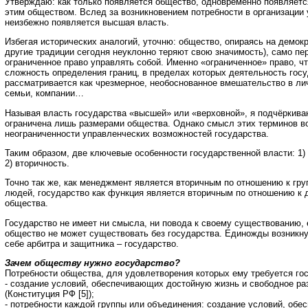
Утверждаю: как только появляется общество, одновременно появляетс
этим обществом. Вслед за возникновением потребности в организации
неизбежно появляется высшая власть.
Избегая исторических аналогий, уточню: общество, опираясь на демокр
другие традиции сегодня неуклонно теряют свою значимость), само пе
ограниченное право управлять собой. Именно «ограниченное» право, чт
сложность определения границ, в пределах которых деятельность госу
рассматривается как чрезмерное, необоснованное вмешательство в ли
семьи, компании…
Называя власть государства «высшей» или «верховной», я подчёркиваю
ограничена лишь размерами общества. Однако смысл этих терминов во
неограниченности управленческих возможностей государства.
Таким образом, две ключевые особенности государственной власти: 1) 
2) вторичность.
Точно так же, как менеджмент является вторичным по отношению к гр
людей, государство как функция является вторичным по отношению к 
общества.
Государство не имеет ни смысла, ни повода к своему существованию, 
общество не может существовать без государства. Единожды возникну
себе арбитра и защитника – государство.
Зачем обществу нужно государство?
Потребности общества, для удовлетворения которых ему требуется го
- создание условий, обеспечивающих достойную жизнь и свободное ра
(Конституция РФ [5]);
- потребности каждой группы или объединения: создание условий, об