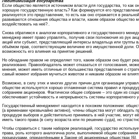
Легитимизация государства
Если общество является источником власти для государства, то как о
хорошую государственную власть? Как формируется его представление
реализуется это представление, то есть как оно отражается в реальной
развиваются отношения общества и власти, каким образом общество м
воздействовать на неё?..
Снова обратимся к аналогии корпоративного и государственного мене
менеджер имеет право управлять, получив свои полномочия из рук ак
акций или субъект, представляющий интересы владельца или группы в
объёмом прав, соответствующим величине его имущественной доли. 
возможность его влияния на принятие решений.
Но обладание правом не определяет того, каким образом оно будет ре
реализовано. Правообладатель может отказаться от голосования, може
мнения, может иметь отличные от большинства представления о страте
самый момент избрания мучиться животом и никаким образом не влият
Возможно, в силу этих и многих других причин для организации управ
обществе используется хорошо отлаженная система правил и процеду
собранием акционеров. Фактически общее собрание – это один из соци
обеспечивает устойчивость и непрерывность системы корпоративного 
Государственный менеджмент находится в похожем положении: общест
(а временами чрезвычайно активно), члены общества могут обладать п
процедуре выборов и действительно принимать в ней участие, могут её
иметь такого права (в силу возраста или по решению суда), но страстн
Чтобы справиться с таким набором реализаций, государство используе
права, роль которого аналогична роли, выполняемой общим собранием
процедурами, определёнными в Законе об акционерных обществах [6].