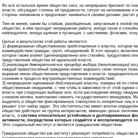
Во всё остальное время общество тихо, но непрерывно брюзжит по по
власти, обсуждает степень её продажности, сетует на непонимание и н
стороны чиновников и продолжает заниматься своими делами: растит д
Тем не менее, каким бы слабым, разобщённым, запуганным в любой пе
общество, в нём проходит непрерывная работа, иногда тихая и спокойн
наблюдателя, иногда шумная и пугающая, с шествиями, флагами, лоз
Целью и результатом этой работы являются:
1)
формирование общественного представления о власти
, которое я
взаимодействия граждан, групп, объединений. В этот процесс включено
которое также влияет (целенаправленно или стихийно, продуктивно или
представление общества об идеальной власти;
2)
реализация демократических процедур выбора (легитимизации) го
каждый правоспособный гражданин может выразить свою личную позиц
выражая некое общественное представление о власти, предварительн
сознании в процессе внутриобщественных взаимодействий;
3)
непрерывное оценивание действующей власти
, поверка её по степ
общественным ожиданиям, с тем чтобы в зависимости от этой оценки 
власть при следующих выборах или, если расхождение между ожидан
слишком велико, внепланово сменить государственного менеджера. М
выделить в обществе фиксированную совокупность конкретных лиц и о
решают этот набор задач. Это обстоятельство имеет вполне определё
обществе действует не группа интересантов, имеющих целью легитим
власть, а
система относительно устойчивых и долговременных ф
активности, посредством которых создаётся и воспроизводится г
Этот социальный институт и является гражданским обществом.
Гражданское общество как институт реализует потребность общества в
воспроизводстве механизма государственного управления.