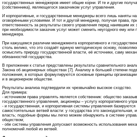
государственных менеджеров имеет общие корни. И те и другие получа
(собственника), являющегося заказчиком услуг управления.
И корпоративные, и государственные менеджеры всего лишь наняты на
оговорёнными условиями. И тот и другой менеджер, получая права, пр
ответственность за результаты своего управления перед нанявшим их з
при необходимости заказчик услуг может сменить неугодного ему или
менеджера.
При кажущемся различии менеджмента корпоративного и государствен
столь велико, что это создаёт единую методическую основу, позволя
осмыслить природу государственной власти, её источники, саму механ
обязанностей государства.
В приложении к статье представлены результаты сравнительного анал
Закона об акционерных обществах [7]. Анализу в большей степени под
положения, в которых формулируются основные принципы организации
и в акционерном обществе.
Результаты анализа подтвердили их чрезвычайно высокое сходство.
Для примера:
- источником права управлять является собственник: общество заказы
государственного управления, акционеры – услугу корпоративного упр
- и государственная, и корпоративная системы управления базируются
самостоятельных ветвей власти: у государства это законодательная, 
власть; подобные формы мы легко можем обнаружить в системе упра
обществом;
- обе системы управления допускают возможность использования мех
полномочий любой из ветвей.