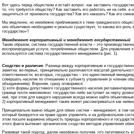
Вот здесь перед обществом и встаёт вопрос: как заставить государств
то, что требуется обществу? Как заставить его работать не на себя, а 
защититься от произвола государства? Как его наказать? Как его смен
Мы медленно, но неизбежно приближаемся к теме гражданского общест
оно объективно необходимо и реально существует, то какова его роль 
государство»?
Менеджмент корпоративный и менеджмент государственный
Таким образом, система государственной власти – это производственн
воспроизводящая услуги, потребляемые обществом. Для управления э
используется система государственного менеджмента (рис. 1).
Сходство и различие
. Разница между корпоративным и государстве
заметна: во-первых, принципиально различаются масштаб деятельност
ответственности; во-вторых, государство – это единственный менедже
совершать насилие по отношению к субъекту управления (к членам общ
объединениям). Впрочем, сразу оговоримся:
1) хотя формы допустимого государственного насилия регламентирован
границе почти невозможно: государство либо заступает за черту дозво
неё, при этом для каждого нарушения всегда можно найти объективные
2) корпоративный менеджмент также может рассматриваться как неявн
Принципиально важно общее для обеих систем – менеджмент, в том чи
который базируется на праве одних управлять и на добровольном согл
этом посыле выражена общность природы корпоративного и государств
этого факта вытекает органическое сходство методов управления обеи
Развивая такой подход, далее неизбежно получим, что легитимность к