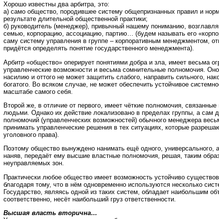
Хорошо известны два арбитра, это:
а) само общество, породившее систему общепризнанных правил и нор
результате длительной общественной практики;
б) руководитель (менеджер), привычный нашему пониманию, возглавля
семью, корпорацию, ассоциацию, партию… (будем называть его «корп
саму систему управления в группе – корпоративным менеджментом, от
придётся определять понятие государственного менеджмента).
Арбитр «общество» оперирует понятиями добра и зла, имеет весьма о
управленческие возможности и весьма сомнительные полномочия. Оно 
насилию и оттого не может защитить слабого, направить сильного, нак
богатого. Во всяком случае, не может обеспечить устойчивое системно
масштабе самого себя.
Второй же, в отличие от первого, имеет чёткие полномочия, связанные
людьми. Однако их действие локализовано в пределах группы, а сам 
полномочий (управленческих возможностей) обычного менеджера весьм
принимать управленческие решения в тех ситуациях, которые разреша
уголовного права).
Поэтому общество вынуждено нанимать ещё одного, универсального, а
наняв, передаёт ему высшие властные полномочия, решая, таким обра
неуправляемых зон.
Практически любое общество имеет возможность устойчиво существов
благодаря тому, что в нём одновременно используются несколько сис
Государство, являясь одной из таких систем, обладает наибольшим об
соответственно, несёт наибольший груз ответственности.
Высшая власть вторична…