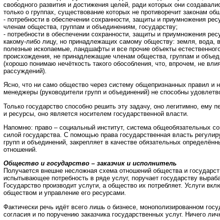
свободного развития и достижения целей, ради которых они создавалис
только о группах, существование которых не противоречит законам общ
- потребности в обеспечении сохранности, защиты и приумножения ре
членам общества, группам и объединениям, государству;
- потребности в обеспечении сохранности, защиты и приумножения ре
какому-либо лицу, но принадлежащих самому обществу: земля, вода, в
полезные ископаемые, ландшафты и все прочие объекты естественного
происхождения, не принадлежащие членам общества, группам и объед
(хорошо понимаю нечёткость такого обособления, что, впрочем, не вли
рассуждений).
Ясно, что ни само общество через систему общепризнанных правил и н
менеджеры (руководители групп и объединений) не способны удовлетво
Только государство способно решить эту задачу, оно легитимно, ему 
и ресурсы, оно является носителем государственной власти.
Напомню: право – социальный институт, система общеобязательных с
силой государства. С помощью права государственная власть регулир
групп и объединений, закрепляет в качестве обязательных определён
отношений.
Общество и государство – заказчик и исполнитель
Получается внешне несложная схема отношений общества и государст
испытывающее потребность в ряде услуг, поручает государству выраба
Государство производит услуги, а общество их потребляет. Услуги вк
обществом и управление его ресурсами.
Фактически речь идёт всего лишь о бизнесе, монополизированном гос
согласия и по поручению заказчика государственных услуг. Ничего лич