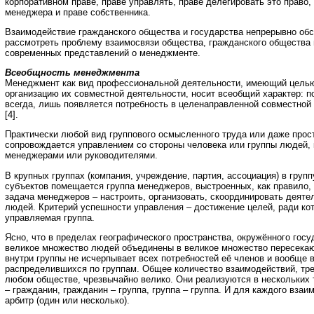
корпоративном праве, праве управлять, праве делегировать это право,
менеджера и праве собственника.
Взаимодействие гражданского общества и государства непрерывно обс
рассмотреть проблему взаимосвязи общества, гражданского общества 
современных представлений о менеджменте.
Всеобщность менеджмента
Менеджмент как вид профессиональной деятельности, имеющий цель
организацию их совместной деятельности, носит всеобщий характер: п
всегда, лишь появляется потребность в целенаправленной совместной
[4].
Практически любой вид группового осмысленного труда или даже прос
сопровождается управлением со стороны человека или группы людей, 
менеджерами или руководителями.
В крупных группах (компания, учреждение, партия, ассоциация) в гру
субъектов помещается группа менеджеров, выстроенных, как правило,
задача менеджеров – настроить, организовать, скоординировать деят
людей. Критерий успешности управления – достижение целей, ради к
управляемая группа.
Ясно, что в пределах географического пространства, окружённого госу
великое множество людей объединены в великое множество пересекаю
внутри группы не исчерпывает всех потребностей её членов и вообще 
распределившихся по группам. Общее количество взаимодействий, тр
любом обществе, чрезвычайно велико. Они реализуются в нескольких
– гражданин, гражданин – группа, группа – группа. И для каждого вза
арбитр (один или несколько).