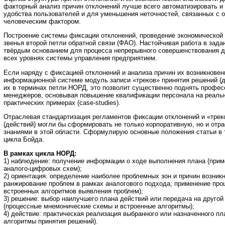
факторный анализ причин отклонений лучше всего автоматизировать и
удобства пользователей и для уменьшения неточностей, связанных с 
человеческим фактором.
Построение системы фиксации отклонений, проведение экономической 
звенья второй петли обратной связи (ФАО). Настойчивая работа в зада
твёрдым основанием для процесса непрерывного совершенствования 
всех уровнях системы управления предприятием.
Если наряду с фиксацией отклонений и анализа причин их возникновен
информационной системе модуль записи «треков» принятия решений (д
их в терминах петли НОРД, это позволит существенно поднять профе
менеджеров, основывая повышение квалификации персонала на реаль
практических примерах (case-studies).
Отраслевая стандартизация регламентов фиксации отклонений и «трек
(действий) могли бы сформировать не только корпоративную, но и от
знаниями в этой области. Сформулирую основные положения статьи в
цикла Бойда.
В рамках цикла НОРД:
1) наблюдение: получение информации о ходе выполнения плана (прим
аналого-цифровых схем);
2) ориентация: определение наиболее проблемных зон и причин возник
ранжирование проблем в рамках аналогового подхода; применение пр
встроенных алгоритмов выявления проблем);
3) решение: выбор наилучшего плана действий или передача на другой
(процессные мнемонические схемы и встроенные алгоритмы);
4) действие: практическая реализация выбранного или назначенного пл
алгоритмы принятия решений).