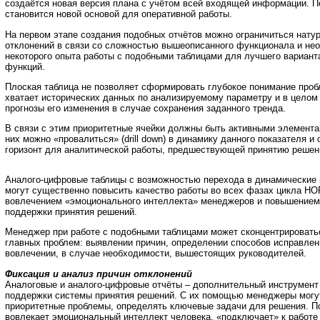
создаётся новая версия плана с учётом всей входящей информации. 
становится новой основой для оперативной работы.
На первом этапе создания подобных отчётов можно ограничиться нат
отклонений в связи со сложностью вышеописанного функционала и не
некоторого опыта работы с подобными таблицами для лучшего вариант
функций.
Плоская таблица не позволяет сформировать глубокое понимание проб
хватает исторических данных по анализируемому параметру и в целом
прогнозы его изменения в случае сохранения заданного тренда.
В связи с этим приоритетные ячейки должны быть активными элементам
них можно «провалиться» (drill down) в динамику данного показателя 
горизонт для аналитической работы, предшествующей принятию решений
Аналого-цифровые таблицы с возможностью перехода в динамические 
могут существенно повысить качество работы во всех фазах цикла НО
вовлечением «эмоционального интеллекта» менеджеров и повышением
поддержки принятия решений.
Менеджер при работе с подобными таблицами может сконцентрировать
главных проблем: выявлении причин, определении способов исправлен
вовлечении, в случае необходимости, вышестоящих руководителей.
Фиксация и анализ причин отклонений
Аналоговые и аналого-цифровые отчёты – дополнительный инструмен
поддержки системы принятия решений. С их помощью менеджеры могу
приоритетные проблемы, определять ключевые задачи для решения. П
вовлекает эмоциональный интеллект человека, «подключает» к работе