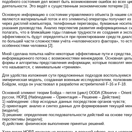
подобного состояния дел может быть возникновение ошибок во всех ц
деятельности. Это ведёт к существенным экономическим потерям [1].
Основную информацию о состоянии управляемого объекта (в нашем сл
являются материальный поток и его элементы) операторы получают и
через дисплей компьютера, телефонные переговоры, бумажные носите
указания руководства. Анализ перспектив развития информационных с
полагать, что в ближайшие годы главные трудности их создания и эксп
эффективность будут определяться при проектировании средств диал
по большей части сложностями учёта «человеческого фактора», то ес
особенностями человека [2].
Мной сделана попытка найти некоторые эффективные пути и средства
информационного потока с возможностями менеждеров. Основная цель
формы и алгоритмы представления информации, которые позволят мен
что называется, с минимальным «трением».
Для удобства изложения сути предложенных подходов воспользуемся ц
эмпирическая модель, созданная военным исследователем, полковн
Бойдом, когда он участвовал в разработке истребителей F-16 и F-18.
Основной элемент теории Бойда – петля (цикл) OODA (Observe – Orient –
русски, НОРД (Наблюдение – Ориентация – Решение – Действие):
1) наблюдение: сбор исходных данных посредством органов чувств;
2) ориентация: анализ и синтез данных для формирования текущей ме
(модели);
3) решение: определение последовательности действий на основе тек
перспективы (модели);
4) действие: физическое выполнение принятых решений.
Хотя петля НОРД изначально родилась в военной сфере, она с успехо