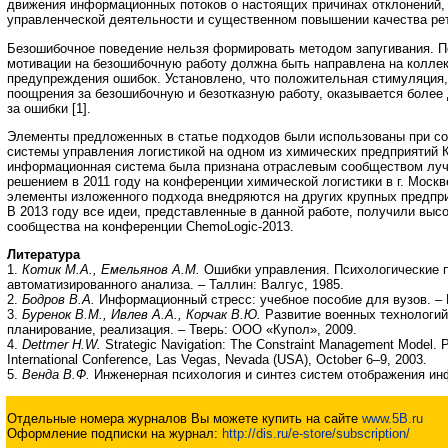
движения информационных потоков о настоящих причинах отклонений, 
управленческой деятельности и существенном повышении качества рет
Безошибочное поведение нельзя формировать методом запугивания. П
мотивации на безошибочную работу должна быть направлена на коллек
предупреждения ошибок. Установлено, что положительная стимуляция,
поощрения за безошибочную и безотказную работу, оказывается более 
за ошибки [1].
Элементы предложенных в статье подходов были использованы при с
системы управления логистикой на одном из химических предприятий 
информационная система была признана отраслевым сообществом лу
решением в 2011 году на конференции химической логистики в г. Моск
элементы изложенного подхода внедряются на других крупных предпри
В 2013 году все идеи, представленные в данной работе, получили выс
сообщества на конференции ChemoLogic-2013.
Литература
1.
Котик М.А., Емельянов А.М.
Ошибки управления. Психологические 
автоматизированного анализа. – Таллин: Валгус, 1985.
2.
Бодров В.А.
Информационный стресс: учебное пособие для вузов. – 
3.
Буренок В.М., Ивлев А.А., Корчак В.Ю.
Развитие военных технологий
планирование, реализация. – Тверь: ООО «Купол», 2009.
4.
Dettmer H.W.
Strategic Navigation: The Constraint Management Model. 
International Conference, Las Vegas, Nevada (USA), October 6–9, 2003.
5.
Венда В.Ф.
Инженерная психология и синтез систем отображения инф
Отдельные номера журналов Вы можете купить на сайте
www.5B.ru
Оформление подписки на журнал:
http://dis.ru/e-store/subscription/