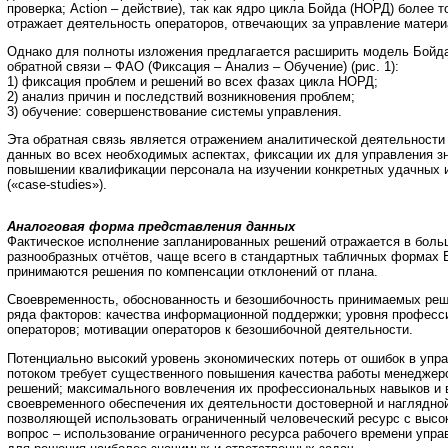
проверка; Action – действие), так как ядро цикла Бойда (НОРД) более 
отражает деятельность операторов, отвечающих за управление матер
Однако для полноты изложения предлагается расширить модель Бойд
обратной связи – ФАО (Фиксация – Анализ – Обучение) (рис. 1):
1) фиксация проблем и решений во всех фазах цикла НОРД;
2) анализ причин и последствий возникновения проблем;
3) обучение: совершенствование системы управления.
Эта обратная связь является отражением аналитической деятельности 
данных во всех необходимых аспектах, фиксации их для управления з
повышении квалификации персонала на изучении конкретных удачных 
(«case-studies»).
Аналоговая форма представления данных
Фактическое исполнение запланированных решений отражается в бол
разнообразных отчётов, чаще всего в стандартных табличных формах 
принимаются решения по компенсации отклонений от плана.
Своевременность, обоснованность и безошибочность принимаемых реше
ряда факторов: качества информационной поддержки; уровня професс
операторов; мотивации операторов к безошибочной деятельности.
Потенциально высокий уровень экономических потерь от ошибок в уп
потоком требует существенного повышения качества работы менеджеро
решений; максимального вовлечения их профессиональных навыков и 
своевременного обеспечения их деятельности достоверной и наглядно
позволяющей использовать ограниченный человеческий ресурс с высо
вопрос – использование ограниченного ресурса рабочего времени упра