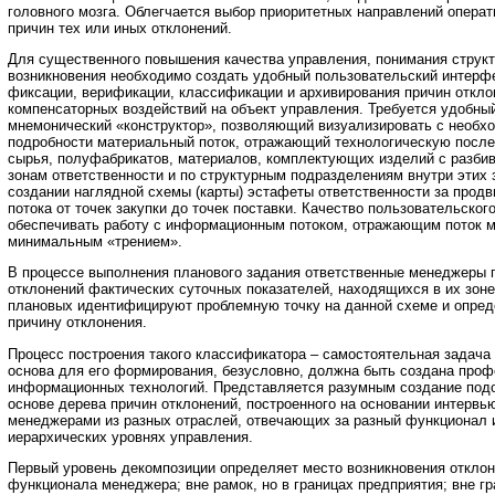
головного мозга. Облегчается выбор приоритетных направлений опера
причин тех или иных отклонений.
Для существенного повышения качества управления, понимания структ
возникновения необходимо создать удобный пользовательский интерф
фиксации, верификации, классификации и архивирования причин откло
компенсаторных воздействий на объект управления. Требуется удобн
мнемонический «конструктор», позволяющий визуализировать с необх
подробности материальный поток, отражающий технологическую посл
сырья, полуфабрикатов, материалов, комплектующих изделий с разби
зонам ответственности и по структурным подразделениям внутри этих з
создании наглядной схемы (карты) эстафеты ответственности за прод
потока от точек закупки до точек поставки. Качество пользовательско
обеспечивать работу с информационным потоком, отражающим поток м
минимальным «трением».
В процессе выполнения планового задания ответственные менеджеры 
отклонений фактических суточных показателей, находящихся в их зоне
плановых идентифицируют проблемную точку на данной схеме и опре
причину отклонения.
Процесс построения такого классификатора – самостоятельная задача
основа для его формирования, безусловно, должна быть создана проф
информационных технологий. Представляется разумным создание подо
основе дерева причин отклонений, построенного на основании интерв
менеджерами из разных отраслей, отвечающих за разный функционал 
иерархических уровнях управления.
Первый уровень декомпозиции определяет место возникновения отклон
функционала менеджера; вне рамок, но в границах предприятия; вне гр