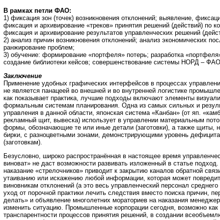
В рамках петли ФАО:
1) фиксация зон (точек) возникновения отклонений; выявление, фиксац
фиксация и архивирование «треков» принятия решений (действий) по к
фиксация и архивирование результатов управленческих решений (дейст
2) анализ причин возникновения отклонений; анализ экономических пос
ранжирование проблем;
3) обучение: формирование «портфеля» потерь; разработка «портфеля»
создание библиотеки кейсов; совершенствование системы НОРД – ФАО
Заключение
Применение удобных графических интерфейсов в процессах управлен
не является панацеей во внешней и во внутренней логистике промышл
как показывает практика, лучшие подходы включают элементы визуали
формальным системам планирования. Одна из самых сильных и резул
управления в данной области, японская система «Канбан» (от яп. «камб
рекламный щит, вывеска) использует в управлении материальным пото
формы, обозначающие те или иные детали (заготовки), а также щиты, 
бирки, с разноцветными зонами, демонстрирующими уровень дефицита
(заготовкам).
Безусловно, широко распространённая в настоящее время управленчес
виноват» не даст возможности развивать изложенный в статье подход.
наказание «стрелочников» приводит к закрытию каналов обратной связи
утаиванию или искажению любой информации, которая может повреди
виновникам отклонений (а это весь управленческий персонал среднего 
уход от порочной практики лечить следствия вместо поиска причин, пе
делать» и объявление многолетних мораториев на наказания менеджер
изменить ситуацию. Промышленные корпорации сегодня, возможно как 
транспарентности процессов принятия решений, в создании всеобъем