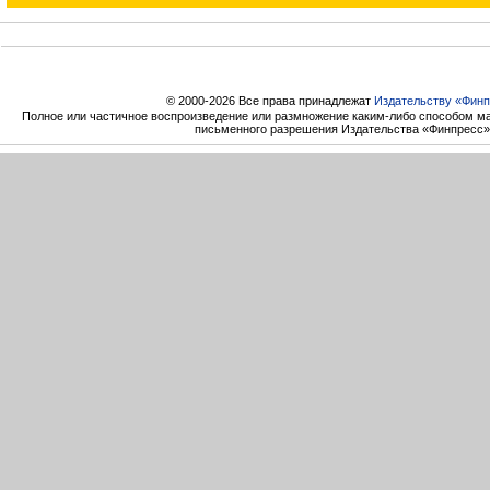
© 2000-2026 Все права принадлежат
Издательству «Финп
Полное или частичное воспроизведение или размножение каким-либо способом ма
письменного разрешения Издательства «Финпресс»