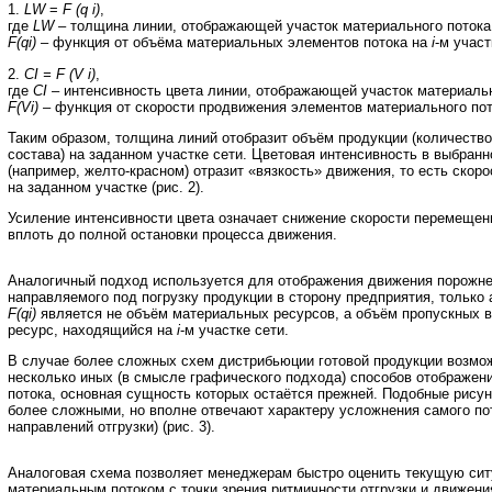
1.
LW
=
F (q i)
,
где
LW
– толщина линии, отображающей участок материального потока
F(qi)
– функция от объёма материальных элементов потока на
i
-м учас
2.
CI = F (V i)
,
где
CI
– интенсивность цвета линии, отображающей участок материальн
F(Vi)
– функция от скорости продвижения элементов материального по
Таким образом, толщина линий отобразит объём продукции (количеств
состава) на заданном участке сети. Цветовая интенсивность в выбран
(например, желто-красном) отразит «вязкость» движения, то есть скор
на заданном участке (рис. 2).
Усиление интенсивности цвета означает снижение скорости перемещен
вплоть до полной остановки процесса движения.
Аналогичный подход используется для отображения движения порожне
направляемого под погрузку продукции в сторону предприятия, только
F(qi)
является не объём материальных ресурсов, а объём пропускных 
ресурс, находящийся на
i
-м участке сети.
В случае более сложных схем дистрибьюции готовой продукции возмо
несколько иных (в смысле графического подхода) способов отображен
потока, основная сущность которых остаётся прежней. Подобные рисун
более сложными, но вполне отвечают характеру усложнения самого по
направлений отгрузки) (рис. 3).
Аналоговая схема позволяет менеджерам быстро оценить текущую си
материальным потоком с точки зрения ритмичности отгрузки и движени