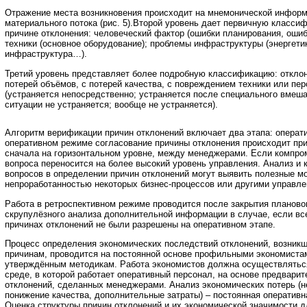
Отражение места возникновения происходит на мнемонической инфор
материального потока (рис. 5).Второй уровень дает первичную класс
причине отклонения: человеческий фактор (ошибки планирования, ошибк
техники (основное оборудование); проблемы инфраструктуры (энергети
инфраструктура…).
Третий уровень представляет более подробную классификацию: отклон
потерей объёмов, с потерей качества, с повреждением техники или пер
(устраняется непосредственно; устраняется после специального вмеша
ситуации не устраняется; вообще не устраняется).
Алгоритм верификации причин отклонений включает два этапа: операт
оперативном режиме согласование причины отклонения происходит при
сначала на горизонтальном уровне, между менеджерами. Если компром
вопроса переносится на более высокий уровень управления. Анализ и
вопросов в определении причин отклонений могут выявить полезные м
непроработанностью некоторых бизнес-процессов или другими управле
Работа в ретроспективном режиме проводится после закрытия планово
скрупулёзного анализа дополнительной информации в случае, если вс
причинах отклонений не были разрешены на оперативном этапе.
Процесс определения экономических последствий отклонений, возникш
причинам, проводится на постоянной основе профильными экономиста
утверждённым методикам. Работа экономистов должна осуществлятьс
среде, в которой работает оперативный персонал, на основе предвари
отклонений, сделанных менеджерами. Анализ экономических потерь (н
понижение качества, дополнительные затраты) – постоянная оперативн
Оценка структуры причин отклонений и их экономической значимости д