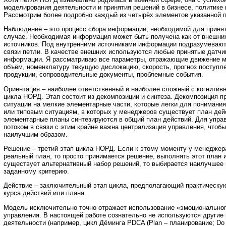
моделирования деятельности и принятия решений в бизнесе, политике и
Рассмотрим более подробно каждый из четырёх элементов указанной п
Наблюдение – это процесс сбора информации, необходимой для приня
случае. Необходимая информация может быть получена как от внешних,
источников. Под внутренними источниками информации подразумеваю
связи петли. В качестве внешних используются любые принятые датчи
информации. Я рассматриваю все параметры, отражающие движение м
объём, номенклатуру текущую дислокацию, скорость, прогноз поступл
продукции, сопроводительные документы, проблемные события.
Ориентация – наиболее ответственный и наиболее сложный с когнитивн
цикла НОРД. Этап состоит из декомпозиции и синтеза. Декомпозиция п
ситуации на мелкие элементарные части, которые легки для понимания
или типовым ситуациям, в которых у менеджеров существует план дей
элементарные планы синтезируются в общий план действий. Для упр
потоком в связи с этим крайне важна централизация управления, чтоб
наилучшим образом.
Решение – третий этап цикла НОРД. Если к этому моменту у менедже
реальный план, то просто принимается решение, выполнять этот план 
существует альтернативный набор решений, то выбирается наилучшее 
заданному критерию.
Действие – заключительный этап цикла, предполагающий практическу
курса действий или плана.
Модель исключительно точно отражает использование «эмоциональног
управления. В настоящей работе сознательно не используются другие
деятельности (например, цикл Дёминга PDCA (Plan – планирование; Do 