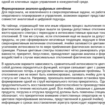
одной из ключевых задач управления в конкурентной среде.
Формирование аналого-цифровых отчётов
Для персонала, не вовлечённого в сверхоперативные задачи, но работ
оперативного планирования и управления, возможен вариант представ
совместит аналоговый и цифровой подходы.
На таблице, отражающей тем или иным образом процесс выполнения пл
фактические цифры в которых вышли за границы допустимых отклонен
желто-красного спектра с переходом в интенсивно-темные красные то
отклонений. В том же случае, если отклонения ещё не вышли за допу
пределы, но уже сформировали негативные тенденции, ведущие в бли
сверхнормативным величинам отклонений, ячейки заливаются цветами 
усилением интенсивности по мере приближения фактических величин 
границам. Разные цветовые спектры позволяют чётко ранжировать упр
важности; приоритет, безусловно, принадлежит задачам анализа и ф
воздействий в случае максимальных отклонений фактических параметр
В идеальном варианте зависимость сравнительной интенсивности цве
собой должна определяться функцией, которая связывает цвет с разм
экономических потерь и ресурсом времени на разрешение проблемы. То
отклонение уже не может быть компенсировано, заливать ячейку для п
статуса нет смысла. Например, произошла внеплановая остановка прои
формирование одной из струй материального потока прекратилось. Од
продолжительность восстановления работоспособности производствен
выявлены в течение нескольких дней. Все ячейки, связанные с данным
продукта; погрузка и отгрузка продукта) должны быть помечены специ
обозначает, что приоритетное внимание ответственных операторов не т
цветовое перечёркивание величины, представленной в данной ячейке).
информации о сроках восстановления агрегата происходит корректиров