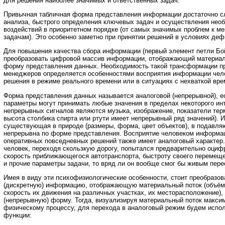
для решения наиболее значимых и ответственных задач.
Привычная табличная форма представления информации достаточно с
анализа, быстрого определения ключевых задач и осуществления не
воздействий в приоритетном порядке (от самых значимых проблем к м
задачам). Это особенно заметно при принятии решений в условиях дефи
Для повышения качества сбора информации (первый элемент петли Бо
преобразовать цифровой массив информации, отображающий материал
форму представления данных. Необходимость такой трансформации п
менеджеров определяется особенностями восприятия информации чело
решения в режиме реального времени или в ситуациях с нехваткой вре
Форма представления данных называется аналоговой (непрерывной), 
параметры могут принимать любые значения в пределах некоторого ин
непрерывных сигналов являются музыка, изображение, показатели тер
высота столбика спирта или ртути имеет непрерывный ряд значений).
существующая в природе (размеры, форма, цвет объектов), в подавл
непрерывна по форме представления. Восприятие человеком информац
оперативных повседневных решений также имеет аналоговый характер.
человек, переходя скользкую дорогу, попытался предварительно оцифр
скорость приближающегося автотранспорта, быстроту своего перемеще
и прочие параметры задачи, то вряд ли он вообще смог бы живым пере
Имея в виду эти психофизиологические особенности, стоит преобраз
(дискретную) информацию, отображающую материальный поток (объём
скорость их движения на различных участках, их месторасположение),
(непрерывную) форму. Тогда, визуализируя материальный поток макси
физическому процессу, для перехода в аналоговый режим будем испо
функции: