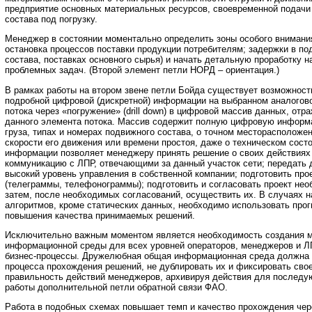
предприятие основных материальных ресурсов, своевременной подачи
состава под погрузку.
Менеджер в состоянии моментально определить зоны особого внимани
остановка процессов поставки продукции потребителям; задержки в по
состава, поставках основного сырья) и начать детальную проработку 
проблемных задач. (Второй элемент петли НОРД – ориентация.)
В рамках работы на втором звене петли Бойда существует возможност
подробной цифровой (дискретной) информации на выбранном аналогов
потока через «погружение» (drill down) в цифровой массив данных, от
данного элемента потока. Массив содержит полную цифровую информ
груза, типах и номерах подвижного состава, о точном месторасположен
скорости его движения или времени простоя, даже о техническом сост
информации позволяет менеджеру принять решение о своих действиях
коммуникацию с ЛПР, отвечающими за данный участок сети; передать 
высокий уровень управления в собственной компании; подготовить про
(телеграммы, телефонограммы); подготовить и согласовать проект нео
затем, после необходимых согласований, осуществить их. В случаях н
алгоритмов, кроме статических данных, необходимо использовать про
повышения качества принимаемых решений.
Исключительно важным моментом является необходимость создания м
информационной среды для всех уровней операторов, менеджеров и Л
бизнес-процессы. Дружелюбная общая информационная среда должна 
процесса прохождения решений, не дублировать их и фиксировать сво
правильность действий менеджеров, архивируя действия для последу
работы дополнительной петли обратной связи ФАО.
Работа в подобных схемах повышает темп и качество прохождения чер