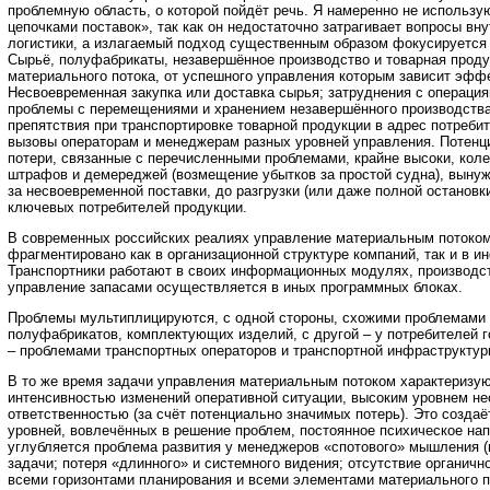
проблемную область, о которой пойдёт речь. Я намеренно не использу
цепочками поставок», так как он недостаточно затрагивает вопросы вн
логистики, а излагаемый подход существенным образом фокусируется 
Сырьё, полуфабрикаты, незавершённое производство и товарная прод
материального потока, от успешного управления которым зависит эффе
Несвоевременная закупка или доставка сырья; затруднения с операция
проблемы с перемещениями и хранением незавершённого производства 
препятствия при транспортировке товарной продукции в адрес потребит
вызовы операторам и менеджерам разных уровней управления. Потенц
потери, связанные с перечисленными проблемами, крайне высоки, кол
штрафов и демереджей (возмещение убытков за простой судна), вынуж
за несвоевременной поставки, до разгрузки (или даже полной остановк
ключевых потребителей продукции.
В современных российских реалиях управление материальным потоком
фрагментировано как в организационной структуре компаний, так и в 
Транспортники работают в своих информационных модулях, производст
управление запасами осуществляется в иных программных блоках.
Проблемы мультиплицируются, с одной стороны, схожими проблемами 
полуфабрикатов, комплектующих изделий, с другой – у потребителей г
– проблемами транспортных операторов и транспортной инфраструктур
В то же время задачи управления материальным потоком характеризу
интенсивностью изменений оперативной ситуации, высоким уровнем не
ответственностью (за счёт потенциально значимых потерь). Это созда
уровней, вовлечённых в решение проблем, постоянное психическое на
углубляется проблема развития у менеджеров «спотового» мышления 
задачи; потеря «длинного» и системного видения; отсутствие органичн
всеми горизонтами планирования и всеми элементами материального п