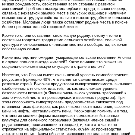
низкая рождаемость, свойственная всем странам с развитой
экономикой. Проблема выезда молодёжи в города, в свою очередь,
связана с нехваткой рабочих мест в сельских общинах и наличием
возможности трудоустройства только в высокотрудоёмком сельском
хозяйстве. Молодые люди также оставляют родные места в поиске
более привлекательной городской жизни.
Кроме того, они оставляют свою малую родину, потому что не в
состоянии гордиться традициями сельского хозяйства, сельской
культуры и отношениями с членами местного сообщества, включая
собственную семью.
Какие последствия ожидают умирающие сельские поселения Японии
в случае полного выезда жителей? Какое влияние это окажет на
социально-экономическую ситуацию в стране в целом?
Известно, что Япония имеет очень низкий уровень самообеспечения
ресурсами (примерно 40%, что является самым низким среди
развитых стран). Высокая продуктовая импортозависимость вызывает
озабоченность японских властей, так как она снижает уровень
безопасности питания (в Японии очень высок уровень требований к
экологической чистоте производимых и ввозимых продуктов). При
этом способность импортировать продовольствие снижается под
влиянием таких факторов, как рост численности населения, высокие
цены на нефть, нестабильность иены. Необходимо помнить и о том,
что многие мелкие фермы выращивают сельскохозяйственные
культуры для семейного потребления (включая членов семей и
родственников, проживающих в городах), и, хотя это часто не
отражается на официальной статистике, объём их производства
достаточно велик. Таким образом, исчезновение сельских поселений