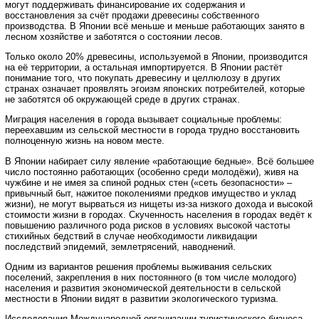
могут поддерживать финансирование их содержания и
восстановления за счёт продажи древесины собственного
производства. В Японии всё меньше и меньше работающих занято в
лесном хозяйстве и заботятся о состоянии лесов.
Только около 20% древесины, используемой в Японии, производится
на её территории, а остальная импортируется. В Японии растёт
понимание того, что покупать древесину и целлюлозу в других
странах означает проявлять эгоизм японских потребителей, которые
не заботятся об окружающей среде в других странах.
Миграция населения в города вызывает социальные проблемы:
переехавшим из сельской местности в города трудно восстановить
полноценную жизнь на новом месте.
В Японии набирает силу явление «работающие бедные». Всё большее
число постоянно работающих (особенно среди молодёжи), живя на
чужбине и не имея за спиной родных стен («сеть безопасности» –
привычный быт, нажитое поколениями предков имущество и уклад
жизни), не могут вырваться из нищеты из-за низкого дохода и высокой
стоимости жизни в городах. Скученность населения в городах ведёт к
повышению различного рода рисков в условиях высокой частоты
стихийных бедствий в случае необходимости ликвидации
последствий эпидемий, землетрясений, наводнений.
Одним из вариантов решения проблемы выживания сельских
поселений, закрепления в них постоянного (в том числе молодого)
населения и развития экономической деятельности в сельской
местности в Японии видят в развитии экологического туризма.
Исследования Международной организации туристического бизнеса