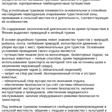
экскурсии, корпоративные тимбилдиноговые путешествия.
Под
устойчивым
туризмом понимаются основательное и спокойное
наслаждение первозданным очарованием туристической зоны,
проживание в сельской местности и деятельность, соответствующая
её особенностям.
По содержанию экологической деятельности во время путешествия в
Японии выделяют природный и зелёный туризм.
В основе
природного
туризма лежит знакомство туристов с природой,
рыбалка, охота, любование природой, волонтёрское движение по
уборке мусора с мест, привлекательных для туристов. Основными
условиями проведения такого отдыха являются:
– путешествие пешком (или на велосипедах, безмоторных лодках, на
вьючных животных – любым способом, кроме передвижения с
использованием транспорта на моторной тяге как источника шума и
загрязнения окружающей среды);
– сопровождение гидом (с обязательной лицензией);
– запрет на сбор растений, безлицензионный отлов и отстрел
животных;
– обязательный сбор мусора после окончания отдыха;
– обеспечение безопасности (за счёт системы обязательных
мероприятий: инструктаж по технике безопасности, наличие
инструкторов и проводников, обеспечение медицинского
обслуживания, наличие оборудованного ремнями безопасности
транспорта).
Под
зелёным
туризмом понимается свободное времяпровождение в
сельской местности, общение с людьми и знакомство с культурой и