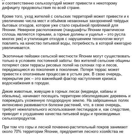
и соответственно сельхозугодий может привести к некоторому
дефициту продовольствия по всей стране.
Кроме того, уход жителей с сельских территорий может привести и к
увеличению числа мест и объёмов незаконных захоронений твёрдых
бытовых отходов, которое уже стало серьёзной проблемой для
Японии. Неверное расположение (ландшафты Японии практически
сплошь являются горными, а горные долины и ущелья – это русла
многих рек) и утилизация отходов с нарушением технологии могут
повлиять на качество питьевой воды, потребность в которой ежегодно
увеличивается.
Экзотичные пейзажи сельской местности Японии могут существовать
только в условиях постоянной заботы: без жителей сельские общины
потеряют свои террасы рисовых полей на склонах гор и лесов,
передающиеся из поколения в поколение. Потеря террас может
привести к оползневым процессам в устьях рек. В свою очередь,
перекрытие рек – это важнейший фактор наступления кризиса
водоснабжения в городах.
Дикие животные, живущие в горных лесах (медведи, кабаны и
обезьяны), начинают посещать территории обезлюдевших деревень и
повреждать ухоженную плодородную землю. На заброшенных полях
интенсивно развиваются болезни растений, что, в свою очередь,
требует нежелательного использования пестицидов и, как следствие,
приводит к ухудшению качества питьевой воды и производимых
сельхозпродуктов.
При том что горы и лесной почвенно-растительный покров занимают
около 70% территории Японии, предприятия лесного хозяйства не