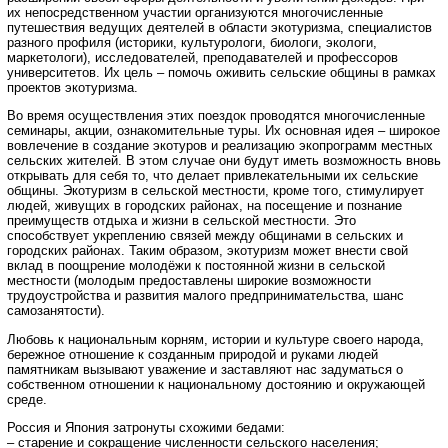
их непосредственном участии организуются многочисленные
путешествия ведущих деятелей в области экотуризма, специалистов
разного профиля (историки, культурологи, биологи, экологи,
маркетологи), исследователей, преподавателей и профессоров
университетов. Их цель – помочь оживить сельские общины в рамках
проектов экотуризма.
Во время осуществления этих поездок проводятся многочисленные
семинары, акции, ознакомительные туры. Их основная идея – широкое
вовлечение в создание экотуров и реализацию экопрограмм местных
сельских жителей. В этом случае они будут иметь возможность вновь
открывать для себя то, что делает привлекательными их сельские
общины. Экотуризм в сельской местности, кроме того, стимулирует
людей, живущих в городских районах, на посещение и познание
преимуществ отдыха и жизни в сельской местности. Это
способствует укреплению связей между общинами в сельских и
городских районах. Таким образом, экотуризм может внести свой
вклад в поощрение молодёжи к постоянной жизни в сельской
местности (молодым предоставлены широкие возможности
трудоустройства и развития малого предпринимательства, шанс
самозанятости).
Любовь к национальным корням, истории и культуре своего народа,
бережное отношение к созданным природой и руками людей
памятникам вызывают уважение и заставляют нас задуматься о
собственном отношении к национальному достоянию и окружающей
среде.
Россия и Япония затронуты схожими бедами:
– старение и сокращение численности сельского населения;