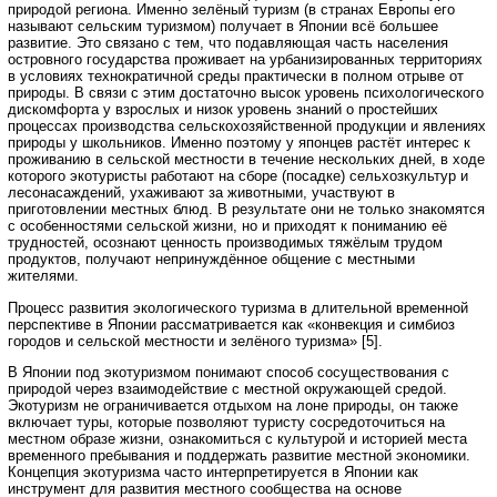
природой региона. Именно зелёный туризм (в странах Европы его
называют сельским туризмом) получает в Японии всё большее
развитие. Это связано с тем, что подавляющая часть населения
островного государства проживает на урбанизированных территориях
в условиях технократичной среды практически в полном отрыве от
природы. В связи с этим достаточно высок уровень психологического
дискомфорта у взрослых и низок уровень знаний о простейших
процессах производства сельскохозяйственной продукции и явлениях
природы у школьников. Именно поэтому у японцев растёт интерес к
проживанию в сельской местности в течение нескольких дней, в ходе
которого экотуристы работают на сборе (посадке) сельхозкультур и
лесонасаждений, ухаживают за животными, участвуют в
приготовлении местных блюд. В результате они не только знакомятся
с особенностями сельской жизни, но и приходят к пониманию её
трудностей, осознают ценность производимых тяжёлым трудом
продуктов, получают непринуждённое общение с местными
жителями.
Процесс развития экологического туризма в длительной временной
перспективе в Японии рассматривается как «конвекция и симбиоз
городов и сельской местности и зелёного туризма» [5].
В Японии под экотуризмом понимают способ сосуществования с
природой через взаимодействие с местной окружающей средой.
Экотуризм не ограничивается отдыхом на лоне природы, он также
включает туры, которые позволяют туристу сосредоточиться на
местном образе жизни, ознакомиться с культурой и историей места
временного пребывания и поддержать развитие местной экономики.
Концепция экотуризма часто интерпретируется в Японии как
инструмент для развития местного сообщества на основе