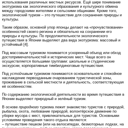
использования различных местных ресурсов. Ещё шире понимание
экотуризма как экологического образования и культурного обмена
между городскими жителями и сельскими общинами. Кроме того,
экологический туризм – это путешествие для сохранения природы и
культуры.
Таким образом, основной упор японцы делают на «прочувствовании»
особенностей своего региона и обязательно на сохранении его
природы и культуры. По продолжительности экологического
путешествия в Японии выделяют два вида экотуризма: массовый и
устойчивый [4].
Под
массовым
туризмом понимается ускоренный объезд или обход
достопримечательностей и исторических мест. Чаще всего он
осуществляется большими группами: школьные и студенческие
экскурсии, корпоративные тимбилдиноговые путешествия.
Под
устойчивым
туризмом понимаются основательное и спокойное
наслаждение первозданным очарованием туристической зоны,
проживание в сельской местности и деятельность, соответствующая
её особенностям.
По содержанию экологической деятельности во время путешествия в
Японии выделяют природный и зелёный туризм.
В основе
природного
туризма лежит знакомство туристов с природой,
рыбалка, охота, любование природой, волонтёрское движение по
уборке мусора с мест, привлекательных для туристов. Основными
условиями проведения такого отдыха являются:
– путешествие пешком (или на велосипедах, безмоторных лодках, на