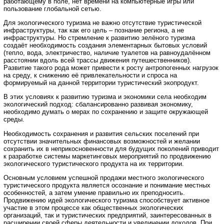
работающему в поле, нет времени на компьютерные игры или
пользование глобальной сетью.
Для экологического туризма не важно отсутствие туристической
инфраструктуры, так как его цель – познание региона, а не
инфраструктуры. Но стремление к развитию зелёного туризма
создаёт необходимость создания элементарных бытовых условий
(тепло, вода, электричество, наличие туалетов на равноудалённом
расстоянии вдоль всей трассы движения путешественников).
Развитие такого рода может привести к росту антропогенных нагрузок
на среду, к снижению её привлекательности и спроса на
формируемый на данной территории туристический экопродукт.
В этих условиях к развитию туризма и экономики села необходим
экологический подход: сбалансированно развивая экономику,
необходимо думать о мерах по сохранению и защите окружающей
среды.
Необходимость сохранения и развития сельских поселений при
отсутствии значительных финансовых возможностей и желании
сохранить их в неприкосновенности для будущих поколений приводит
к разработке системы маркетинговых мероприятий по продвижению
экологического туристического продукта на их территории.
Основным условием успешной продажи местного экологического
туристического продукта является осознание и понимание местных
особенностей, а затем умение правильно их преподносить.
Продвижению идей экологического туризма способствует активное
участие в этом процессе как общественных экологических
организаций, так и туристических предприятий, заинтересованных в
расширении своей сферы деятельности и увеличении доходов. При