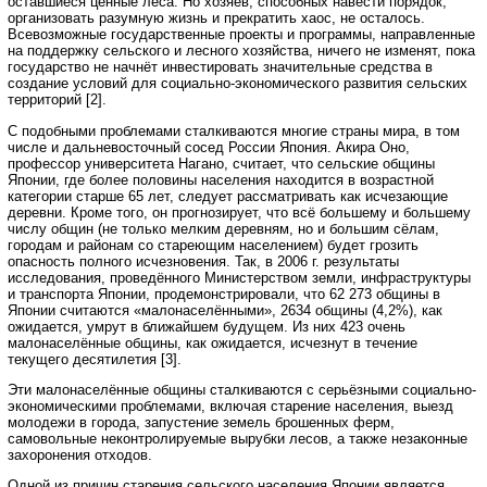
оставшиеся ценные леса. Но хозяев, способных навести порядок,
организовать разумную жизнь и прекратить хаос, не осталось.
Всевозможные государственные проекты и программы, направленные
на поддержку сельского и лесного хозяйства, ничего не изменят, пока
государство не начнёт инвестировать значительные средства в
создание условий для социально-экономического развития сельских
территорий [2].
С подобными проблемами сталкиваются многие страны мира, в том
числе и дальневосточный сосед России Япония. Акира Оно,
профессор университета Нагано, считает, что сельские общины
Японии, где более половины населения находится в возрастной
категории старше 65 лет, следует рассматривать как исчезающие
деревни. Кроме того, он прогнозирует, что всё большему и большему
числу общин (не только мелким деревням, но и большим сёлам,
городам и районам со стареющим населением) будет грозить
опасность полного исчезновения. Так, в 2006 г. результаты
исследования, проведённого Министерством земли, инфраструктуры
и транспорта Японии, продемонстрировали, что 62 273 общины в
Японии считаются «малонаселёнными», 2634 общины (4,2%), как
ожидается, умрут в ближайшем будущем. Из них 423 очень
малонаселённые общины, как ожидается, исчезнут в течение
текущего десятилетия [3].
Эти малонаселённые общины сталкиваются с серьёзными социально-
экономическими проблемами, включая старение населения, выезд
молодежи в города, запустение земель брошенных ферм,
самовольные неконтролируемые вырубки лесов, а также незаконные
захоронения отходов.
Одной из причин старения сельского населения Японии является