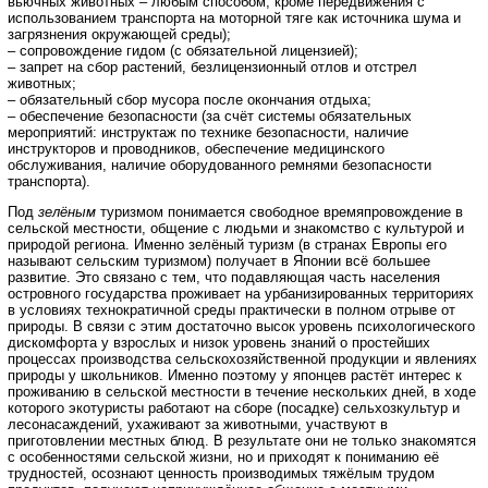
вьючных животных – любым способом, кроме передвижения с
использованием транспорта на моторной тяге как источника шума и
загрязнения окружающей среды);
– сопровождение гидом (с обязательной лицензией);
– запрет на сбор растений, безлицензионный отлов и отстрел
животных;
– обязательный сбор мусора после окончания отдыха;
– обеспечение безопасности (за счёт системы обязательных
мероприятий: инструктаж по технике безопасности, наличие
инструкторов и проводников, обеспечение медицинского
обслуживания, наличие оборудованного ремнями безопасности
транспорта).
Под
зелёным
туризмом понимается свободное времяпровождение в
сельской местности, общение с людьми и знакомство с культурой и
природой региона. Именно зелёный туризм (в странах Европы его
называют сельским туризмом) получает в Японии всё большее
развитие. Это связано с тем, что подавляющая часть населения
островного государства проживает на урбанизированных территориях
в условиях технократичной среды практически в полном отрыве от
природы. В связи с этим достаточно высок уровень психологического
дискомфорта у взрослых и низок уровень знаний о простейших
процессах производства сельскохозяйственной продукции и явлениях
природы у школьников. Именно поэтому у японцев растёт интерес к
проживанию в сельской местности в течение нескольких дней, в ходе
которого экотуристы работают на сборе (посадке) сельхозкультур и
лесонасаждений, ухаживают за животными, участвуют в
приготовлении местных блюд. В результате они не только знакомятся
с особенностями сельской жизни, но и приходят к пониманию её
трудностей, осознают ценность производимых тяжёлым трудом