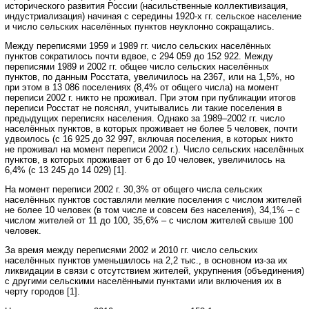
исторического развития России (насильственные коллективизация,
индустриализация) начиная с середины 1920-х гг. сельское население
и число сельских населённых пунктов неуклонно сокращались.
Между переписями 1959 и 1989 гг. число сельских населённых
пунктов сократилось почти вдвое, с 294 059 до 152 922. Между
переписями 1989 и 2002 гг. общее число сельских населённых
пунктов, по данным Росстата, увеличилось на 2367, или на 1,5%, но
при этом в 13 086 поселениях (8,4% от общего числа) на момент
переписи 2002 г. никто не проживал. При этом при публикации итогов
переписи Росстат не пояснял, учитывались ли такие поселения в
предыдущих переписях населения. Однако за 1989–2002 гг. число
населённых пунктов, в которых проживает не более 5 человек, почти
удвоилось (с 16 925 до 32 997, включая поселения, в которых никто
не проживал на момент переписи 2002 г.). Число сельских населённых
пунктов, в которых проживает от 6 до 10 человек, увеличилось на
6,4% (с 13 245 до 14 029) [1].
На момент переписи 2002 г. 30,3% от общего числа сельских
населённых пунктов составляли мелкие поселения с числом жителей
не более 10 человек (в том числе и совсем без населения), 34,1% – с
числом жителей от 11 до 100, 35,6% – с числом жителей свыше 100
человек.
За время между переписями 2002 и 2010 гг. число сельских
населённых пунктов уменьшилось на 2,2 тыс., в основном из-за их
ликвидации в связи с отсутствием жителей, укрупнения (объединения)
с другими сельскими населёнными пунктами или включения их в
черту городов [1].