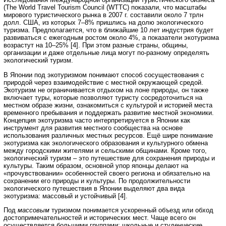
(The World Travel Tourism Council (WTTC) показали, что масштабы
мирового туристического рынка в 2007 г. составили около 7 трлн
долл. США, из которых 7–8% пришлись на долю экологического
туризма. Предполагается, что в ближайшие 10 лет индустрия будет
развиваться с ежегодным ростом около 4%, а показатели экотуризма
возрастут на 10–25% [4]. При этом разные страны, общины,
организации и даже отдельные лица могут по-разному определять
экологический туризм.
В Японии под экотуризмом понимают способ сосуществования с
природой через взаимодействие с местной окружающей средой.
Экотуризм не ограничивается отдыхом на лоне природы, он также
включает туры, которые позволяют туристу сосредоточиться на
местном образе жизни, ознакомиться с культурой и историей места
временного пребывания и поддержать развитие местной экономики.
Концепция экотуризма часто интерпретируется в Японии как
инструмент для развития местного сообщества на основе
использования различных местных ресурсов. Ещё шире понимание
экотуризма как экологического образования и культурного обмена
между городскими жителями и сельскими общинами. Кроме того,
экологический туризм – это путешествие для сохранения природы и
культуры. Таким образом, основной упор японцы делают на
«прочувствовании» особенностей своего региона и обязательно на
сохранении его природы и культуры. По продолжительности
экологического путешествия в Японии выделяют два вида
экотуризма: массовый и устойчивый [4].
Под
массовым
туризмом понимается ускоренный объезд или обход
достопримечательностей и исторических мест. Чаще всего он
осуществляется большими группами: школьные и студенческие