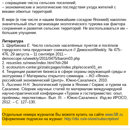
– сокращение числа сельских поселений;
– экономические и экологические последствия ухода жителей с
веками обжитых территорий.
В мире (в том числе и нашим ближайшим соседом Японией) накоплен
значительный опыт организации экологического туризма как фактора
сохранения и развития сельских территорий. Не воспользоваться им –
большое упущение.
Литература
1.
Щербакова Е.
Число сельских населённых пунктов и посёлков
городского типа продолжает снижаться // ДемоскопWeekly. № 475–
476, 29 августа – 11 сентября 2011.–
demoscope.ru/weekly/2011/0475/barom03.php
2. resursles.ru/news/index.html?id=284
3. ecotourism-center.jp/staticpages/index.php/ecocen01_en
4. Тенденции развития бизнеса в сфере охраны окружающей среды и
экотуризма // Материалы открытого семинара. – АО «Японо-
российский экономический Центр», Южно-Сахалинск, 2010.
5.
Лысенко Н.Н.
Экологический туризм в Японии / Сервис и туризм на
Сахалине. Сборник научных статей по материалам международной
научно-практической конференции «Туризм и гостеприимство: опыт,
проблемы, перспективы». Вып. III. – Южно-Сахалинск: Изд-во ИРОСО,
2012. – С. 127–130.
Отдельные номера журналов Вы можете купить на сайте
www.5B.ru
Оформление подписки на журнал:
http://dis.ru/e-store/subscription/