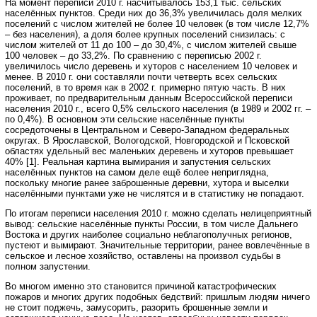
На момент переписи 2010 г. насчитывалось 153,1 тыс. сельских
населённых пунктов. Среди них до 36,3% увеличилась доля мелких
поселений с числом жителей не более 10 человек (в том числе 12,7%
– без населения), а доля более крупных поселений снизилась: с
числом жителей от 11 до 100 – до 30,4%, с числом жителей свыше
100 человек – до 33,2%. По сравнению с переписью 2002 г.
увеличилось число деревень и хуторов с населением 10 человек и
менее. В 2010 г. они составляли почти четверть всех сельских
поселений, в то время как в 2002 г. примерно пятую часть. В них
проживает, по предварительным данным Всероссийской переписи
населения 2010 г., всего 0,5% сельского населения (в 1989 и 2002 гг. –
по 0,4%). В основном эти сельские населённые пункты
сосредоточены в Центральном и Северо-Западном федеральных
округах. В Ярославской, Вологодской, Новгородской и Псковской
областях удельный вес маленьких деревень и хуторов превышает
40% [1]. Реальная картина вымирания и запустения сельских
населённых пунктов на самом деле ещё более неприглядна,
поскольку многие ранее заброшенные деревни, хутора и выселки
населёнными пунктами уже не числятся и в статистику не попадают.
По итогам переписи населения 2010 г. можно сделать нелицеприятный
вывод: сельские населённые пункты России, в том числе Дальнего
Востока и других наиболее социально неблагополучных регионов,
пустеют и вымирают. Значительные территории, ранее вовлечённые в
сельское и лесное хозяйство, оставлены на произвол судьбы в
полном запустении.
Во многом именно это становится причиной катастрофических
пожаров и многих других подобных бедствий: пришлым людям ничего
не стоит поджечь, замусорить, разорить брошенные земли и