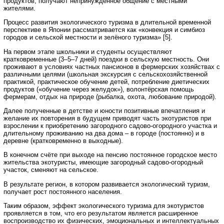
продуктов, получают непринуждённое общение с местными
жителями.
Процесс развития экологического туризма в длительной временной
перспективе в Японии рассматривается как «конвекция и симбиоз
городов и сельской местности и зелёного туризма» [5].
На первом этапе школьники и студенты осуществляют
кратковременные (3–5–7 дней) поездки в сельскую местность. Они
проживают в условиях частных пансионов в фермерских хозяйствах с
различными целями (школьная экскурсия с сельскохозяйственной
практикой, практическое обучение детей, потребление диетических
продуктов («обучение через желудок»), волонтёрская помощь
фермерам, отдых на природе (рыбалка, охота, любование природой).
Далее полученные в детстве и юности позитивные впечатления и
желание их повторения в будущем приводят часть экотуристов при
взрослении к приобретению загородного садово-огородного участка и
длительному проживанию на два дома – в городе (постоянно) и в
деревне (кратковременно в выходные).
В конечном счёте при выходе на пенсию постоянное городское место
жительства экотуристы, имеющие загородный садово-огородный
участок, сменяют на сельское.
В результате регион, в котором развивается экологический туризм,
получает рост постоянного населения.
Таким образом, эффект экологического туризма для экотуристов
проявляется в том, что его результатом является расширенное
воспроизводство их физических, эмоциональных и интеллектуальных